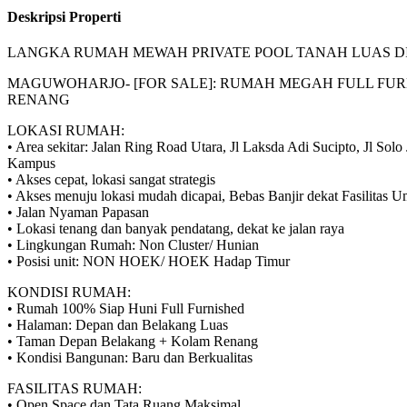
Deskripsi Properti
LANGKA RUMAH MEWAH PRIVATE POOL TANAH LUAS D
MAGUWOHARJO- [FOR SALE]: RUMAH MEGAH FULL FURN
RENANG
LOKASI RUMAH:
• Area sekitar: Jalan Ring Road Utara, Jl Laksda Adi Sucipto, Jl S
Kampus
• Akses cepat, lokasi sangat strategis
• Akses menuju lokasi mudah dicapai, Bebas Banjir dekat Fasilitas 
• Jalan Nyaman Papasan
• Lokasi tenang dan banyak pendatang, dekat ke jalan raya
• Lingkungan Rumah: Non Cluster/ Hunian
• Posisi unit: NON HOEK/ HOEK Hadap Timur
KONDISI RUMAH:
• Rumah 100% Siap Huni Full Furnished
• Halaman: Depan dan Belakang Luas
• Taman Depan Belakang + Kolam Renang
• Kondisi Bangunan: Baru dan Berkualitas
FASILITAS RUMAH:
• Open Space dan Tata Ruang Maksimal