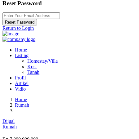
Reset Password
Reset Password
Return to Login
Home
Listing
Homestay/Villa
Kost
Tanah
Profil
Artikel
Vidio
Home
Rumah
Dijual
Rumah