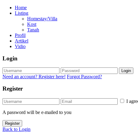
Home
Listing
Homestay/Villa
Kost
Tanah
Profil
Artikel
Vidio
Login
Login
Need an account? Register here!
Forgot Password?
Register
I agr
A password will be e-mailed to you
Register
Back to Login