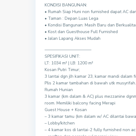
KONDISI BANGUNAN:
• Rumah Siap Huni non furnished dapat AC dan
• Taman : Depan Luas Lega
• Kondisi Bangunan: Masih Baru dan Berkualita
• Kost dan Guesthouse Full Furnished
• Jalan Lapang Akses Mudah
———————————
SPESIFIKASI UNIT:
LT: 1034 m² | LB: 1200 m²
Kosan Putri Timur;
3 lantai dgn jlh kamar 23, kamar mandi dalam f
Plis 2 kamar tambahan di bawah utk musyrifah.
Rumah Hunian
3 kamar (km dalam & AC) plus mezzanine dgnm
room. Memiliki balcony facing Merapi
Guest House + Kosan
– 3 kamar tamu (km dalam w/ AC dilantai baw
– Lobby/kitchen
– 4 kamar kos di lantai-2 fully furnished non ac