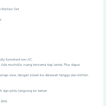
 Kitchen Set
s
ully furnished non AC.
 Ada musholla, ruang bersama tiap lantai. Plus dapur.
erapi view, dengan kolam koi dibawah tangga dan kitchen
ah dgn pintu langsung ke taman
 (km)