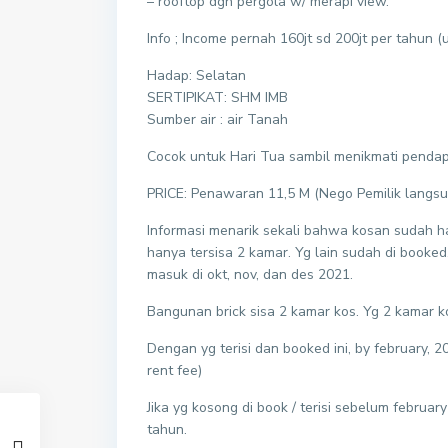
– rooftop dgn pergola w/ merapi view.
Info ; Income pernah 160jt sd 200jt per tahun (
Hadap: Selatan
SERTIPIKAT: SHM IMB
Sumber air : air Tanah
Cocok untuk Hari Tua sambil menikmati pendap
PRICE: Penawaran 11,5 M (Nego Pemilik langsu
Informasi menarik sekali bahwa kosan sudah h
hanya tersisa 2 kamar. Yg lain sudah di booke
masuk di okt, nov, dan des 2021.
Bangunan brick sisa 2 kamar kos. Yg 2 kamar ko
Dengan yg terisi dan booked ini, by february,
rent fee)
Jika yg kosong di book / terisi sebelum febru
tahun.