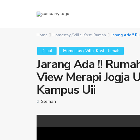
Home
Homestay / Villa
,
Kost
,
Rumah
Jarang Ada !! R
,
,
Dijual
Homestay / Villa
Kost
Rumah
Jarang Ada !! Rum
View Merapi Jogja U
Kampus Uii
Sleman