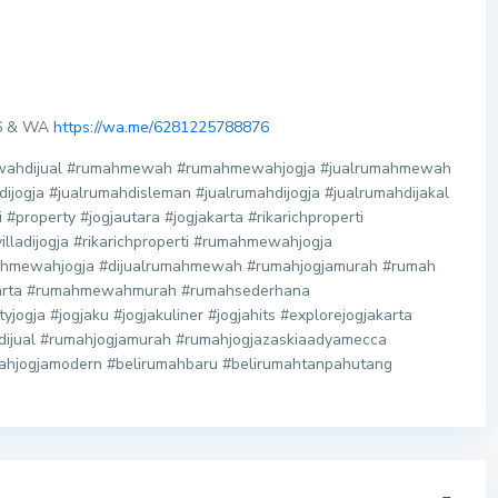
76 & WA
https://wa.me/6281225788876
mewahdijual #rumahmewah #rumahmewahjogja #jualrumahmewah
jogja #jualrumahdisleman #jualrumahdijogja #jualrumahdijakal
#property #jogjautara #jogjakarta #rikarichproperti
lladijogja #rikarichproperti #rumahmewahjogja
mewahjogja #dijualrumahmewah #rumahjogjamurah #rumah
karta #rumahmewahmurah #rumahsederhana
ogja #jogjaku #jogjakuliner #jogjahits #explorejogjakarta
jadijual #rumahjogjamurah #rumahjogjazaskiaadyamecca
mahjogjamodern #belirumahbaru #belirumahtanpahutang