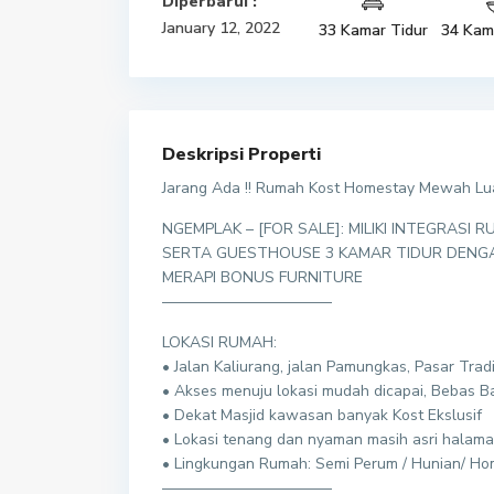
Diperbarui :
January 12, 2022
33 Kamar Tidur
34 Kam
Deskripsi Properti
Jarang Ada !! Rumah Kost Homestay Mewah Luas
NGEMPLAK – [FOR SALE]: MILIKI INTEGRAS
SERTA GUESTHOUSE 3 KAMAR TIDUR DENGA
MERAPI BONUS FURNITURE
———————————
LOKASI RUMAH:
• Jalan Kaliurang, jalan Pamungkas, Pasar Trad
• Akses menuju lokasi mudah dicapai, Bebas Ba
• Dekat Masjid kawasan banyak Kost Ekslusif
• Lokasi tenang dan nyaman masih asri halama
• Lingkungan Rumah: Semi Perum / Hunian/ Ho
———————————