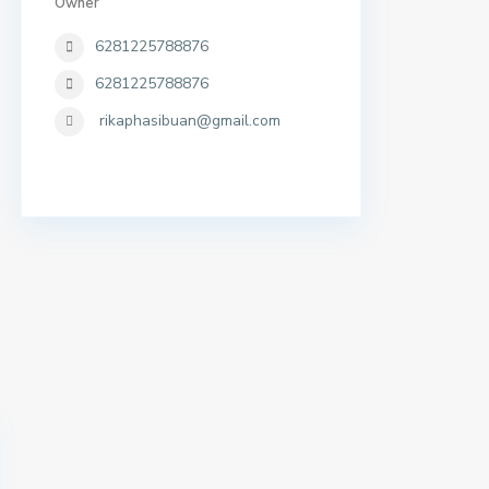
Owner
6281225788876
6281225788876
rikaphasibuan@gmail.com