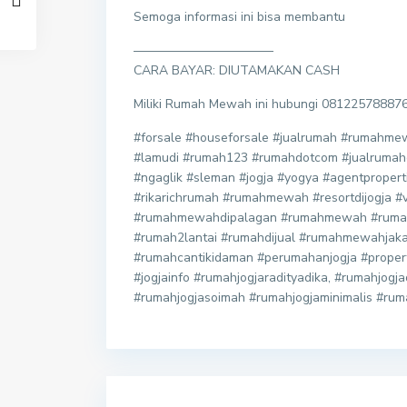
Semoga informasi ini bisa membantu
———————————
CARA BAYAR: DIUTAMAKAN CASH
Miliki Rumah Mewah ini hubungi 0812257888
#forsale #houseforsale #jualrumah #rumah
#lamudi #rumah123 #rumahdotcom #jualrumahdi
#ngaglik #sleman #jogja #yogya #agentproperti 
#rikarichrumah #rumahmewah #resortdijogja #vi
#rumahmewahdipalagan #rumahmewah #rumah
#rumah2lantai #rumahdijual #rumahmewahja
#rumahcantikidaman #perumahanjogja #propertyj
#jogjainfo #rumahjogjaradityadika, #rumahjog
#rumahjogjasoimah #rumahjogjaminimalis #ru