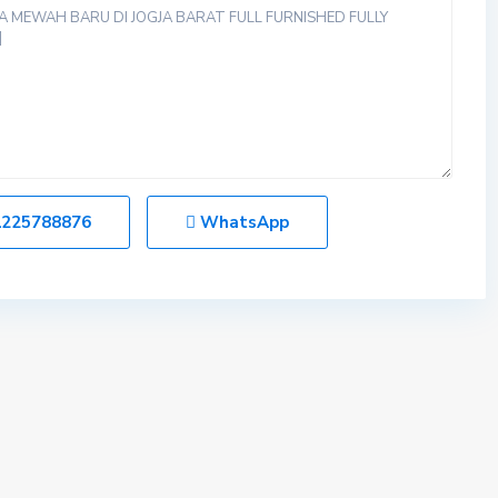
1225788876
WhatsApp