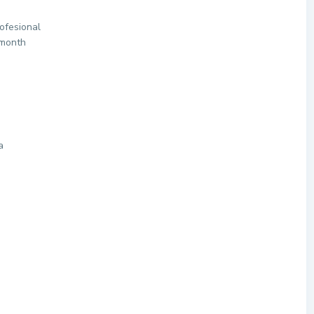
ofesional
/month
a