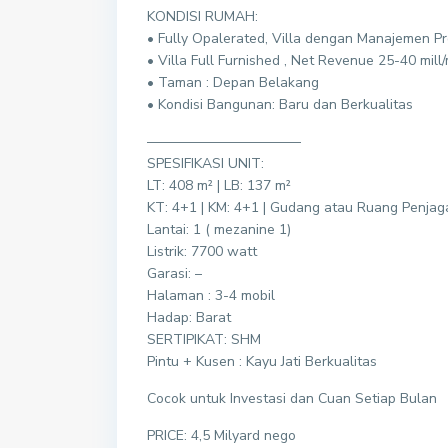
KONDISI RUMAH:
• Fully Opalerated, Villa dengan Manajemen Pr
• Villa Full Furnished , Net Revenue 25-40 mill
• Taman : Depan Belakang
• Kondisi Bangunan: Baru dan Berkualitas
———————————
SPESIFIKASI UNIT:
LT: 408 m² | LB: 137 m²
KT: 4+1 | KM: 4+1 | Gudang atau Ruang Penjag
Lantai: 1 ( mezanine 1)
Listrik: 7700 watt
Garasi: –
Halaman : 3-4 mobil
Hadap: Barat
SERTIPIKAT: SHM
Pintu + Kusen : Kayu Jati Berkualitas
Cocok untuk Investasi dan Cuan Setiap Bulan
PRICE: 4,5 Milyard nego