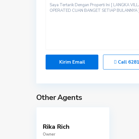
Call
628
Other Agents
Rika Rich
Owner