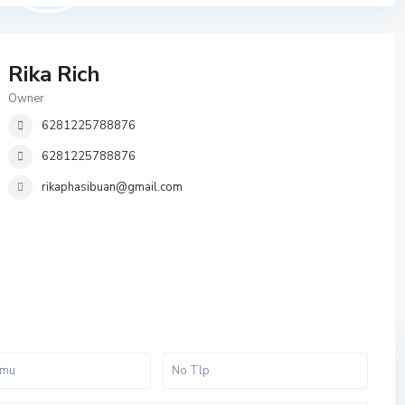
Rika Rich
Owner
6281225788876
6281225788876
rikaphasibuan@gmail.com