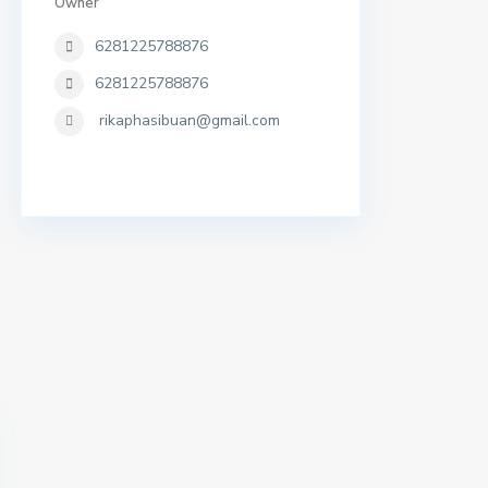
Owner
6281225788876
6281225788876
rikaphasibuan@gmail.com