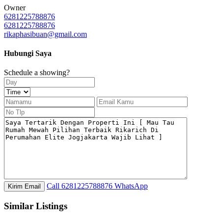
Owner
6281225788876
6281225788876
rikaphasibuan@gmail.com
Hubungi Saya
Schedule a showing?
Call
6281225788876
WhatsApp
Similar Listings