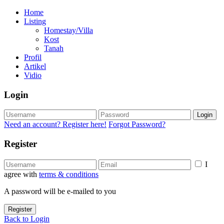
Home
Listing
Homestay/Villa
Kost
Tanah
Profil
Artikel
Vidio
Login
Login
Need an account? Register here!
Forgot Password?
Register
I
agree with
terms & conditions
A password will be e-mailed to you
Register
Back to Login