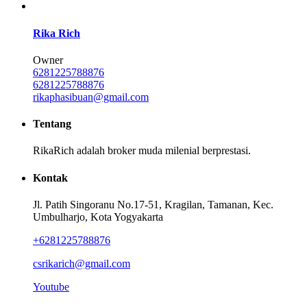
Rika Rich
Owner
6281225788876
6281225788876
rikaphasibuan@gmail.com
Tentang
RikaRich adalah broker muda milenial berprestasi.
Kontak
Jl. Patih Singoranu No.17-51, Kragilan, Tamanan, Kec.
Umbulharjo, Kota Yogyakarta
+6281225788876
csrikarich@gmail.com
Youtube