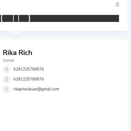
Rika Rich
Owner
6281225788876
6281225788876
rikaphasibuan@gmail.com