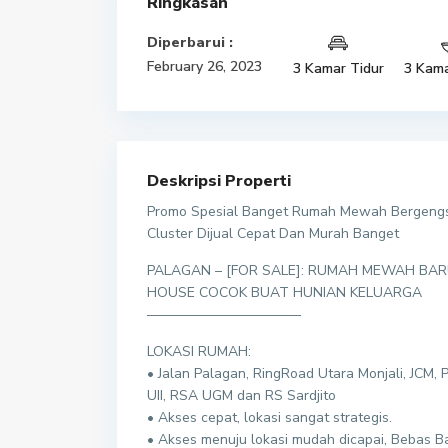
Ringkasan
Diperbarui :
February 26, 2023
3 Kamar Tidur
3 Kama
Deskripsi Properti
Promo Spesial Banget Rumah Mewah Bergengsi
Cluster Dijual Cepat Dan Murah Banget
PALAGAN – [FOR SALE]: RUMAH MEWAH BA
HOUSE COCOK BUAT HUNIAN KELUARGA
———————————
LOKASI RUMAH:
• Jalan Palagan, RingRoad Utara Monjali, JCM, 
UII, RSA UGM dan RS Sardjito
• Akses cepat, lokasi sangat strategis.
• Akses menuju lokasi mudah dicapai, Bebas Ba