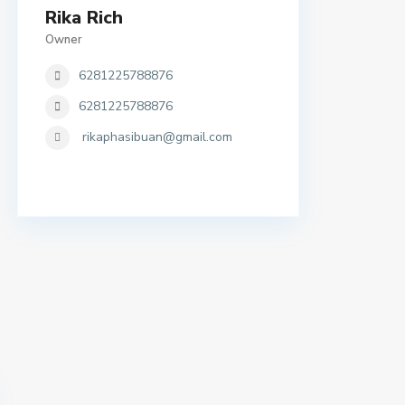
Rika Rich
Owner
6281225788876
6281225788876
rikaphasibuan@gmail.com