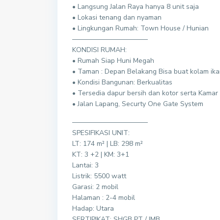
• Langsung Jalan Raya hanya 8 unit saja
• Lokasi tenang dan nyaman
• Lingkungan Rumah: Town House / Hunian
———————————
KONDISI RUMAH:
• Rumah Siap Huni Megah
• Taman : Depan Belakang Bisa buat kolam ika
• Kondisi Bangunan: Berkualitas
• Tersedia dapur bersih dan kotor serta Kama
• Jalan Lapang, Securty One Gate System
———————————
SPESIFIKASI UNIT:
LT: 174 m² | LB: 298 m²
KT: 3 +2 | KM: 3+1
Lantai: 3
Listrik: 5500 watt
Garasi: 2 mobil
Halaman : 2-4 mobil
Hadap: Utara
SERTIPIKAT: SHGB PT / IMB