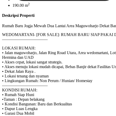
2
190.00 m
Deskripsi Properti
Rumah Baru Jogja Mewah Dua Lantai Area Maguwoharjo Dekat Ba
WEDOMARTANI- [FOR SALE]: RUMAH BARU SIAP PAKAI
———————————
LOKASI RUMAH:
• Jalan maguwoharjo, Jalan Ring Road Utara, Area wedomartani, Lo
Hermina dan UAD
• Akses cepat, lokasi sangat strategis.
• Akses menuju lokasi mudah dicapai, Bebas Banjir dekat Fasilitas 
• Dekat Jalan Raya .
• Lokasi tenang dan nyaman
• Lingkungan Rumah: Non Perum / Hunian/ Homestay
———————————
KONDISI RUMAH:
• Rumah Siap Huni
•Taman : Depan belakang
• Kondisi Bangunan: Baru dan Berkualitas
• Dapur Luas Lengka
• Garasi Dua Mobil