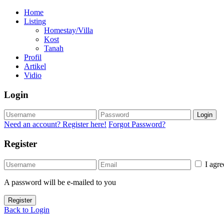
Home
Listing
Homestay/Villa
Kost
Tanah
Profil
Artikel
Vidio
Login
Login
Need an account? Register here!
Forgot Password?
Register
I agr
A password will be e-mailed to you
Register
Back to Login