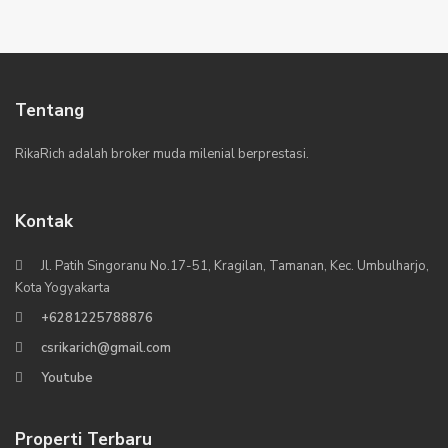
Tentang
RikaRich adalah broker muda milenial berprestasi.
Kontak
Jl. Patih Singoranu No.17-51, Kragilan, Tamanan, Kec. Umbulharjo,
Kota Yogyakarta
+6281225788876
csrikarich@gmail.com
Youtube
Properti Terbaru