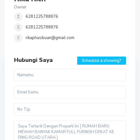
Owner
6281225788876
6281225788876
rikaphasibuan@gmail.com
Hubungi Saya
Schedule a showing?