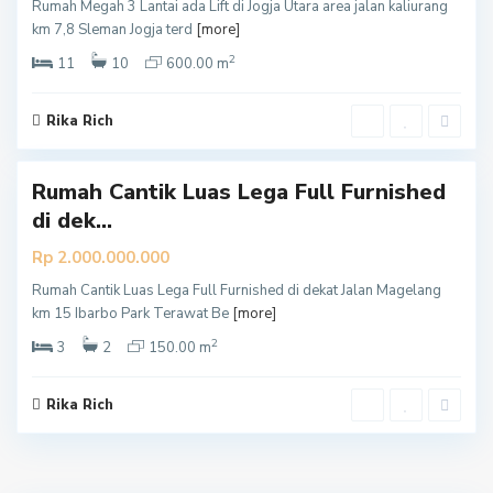
Rumah Megah 3 Lantai ada Lift di Jogja Utara area jalan kaliurang
S
km 7,8 Sleman Jogja terd
[more]
l
2
e
11
10
600.00 m
m
a
Rika Rich
5
n
Rumah Cantik Luas Lega Full Furnished
di dek...
Rp 2.000.000.000
Rumah Cantik Luas Lega Full Furnished di dekat Jalan Magelang
km 15 Ibarbo Park Terawat Be
[more]
2
3
2
150.00 m
Rika Rich