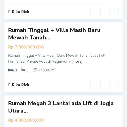
m
a
Rika Rich
0
n
Rumah Tinggal + Villa Masih Baru
Mewah Tanah...
Rp 7.500.000.000
Rumah Tinggal + Villa Masih Baru Mewah Tanah Luas Full
S
Furnished, Private Pool di Maguwoha
[more]
l
2
e
8
8
443.00 m
m
a
Rika Rich
7
n
Rumah Megah 3 Lantai ada Lift di Jogja
Utara...
Rp 4.900.000.000