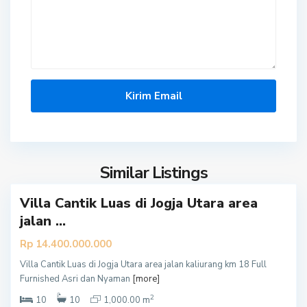
S
l
e
m
a
Similar Listings
0
n
Villa Cantik Luas di Jogja Utara area
jalan ...
Rp 14.400.000.000
Villa Cantik Luas di Jogja Utara area jalan kaliurang km 18 Full
S
Furnished Asri dan Nyaman
[more]
l
2
e
10
10
1,000.00 m