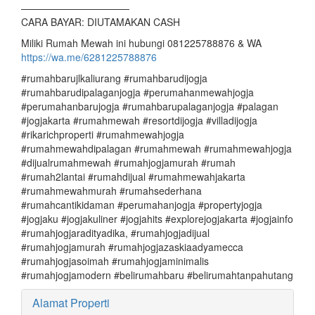
———————————
CARA BAYAR: DIUTAMAKAN CASH
Miliki Rumah Mewah ini hubungi 081225788876 & WA
https://wa.me/6281225788876
#rumahbarujlkaliurang #rumahbarudijogja
#rumahbarudipalaganjogja #perumahanmewahjogja
#perumahanbarujogja #rumahbarupalaganjogja #palagan
#jogjakarta #rumahmewah #resortdijogja #villadijogja
#rikarichproperti #rumahmewahjogja
#rumahmewahdipalagan #rumahmewah #rumahmewahjogja
#dijualrumahmewah #rumahjogjamurah #rumah
#rumah2lantai #rumahdijual #rumahmewahjakarta
#rumahmewahmurah #rumahsederhana
#rumahcantikidaman #perumahanjogja #propertyjogja
#jogjaku #jogjakuliner #jogjahits #explorejogjakarta #jogjainfo
#rumahjogjaradityadika, #rumahjogjadijual
#rumahjogjamurah #rumahjogjazaskiaadyamecca
#rumahjogjasoimah #rumahjogjaminimalis
#rumahjogjamodern #belirumahbaru #belirumahtanpahutang
Alamat Properti