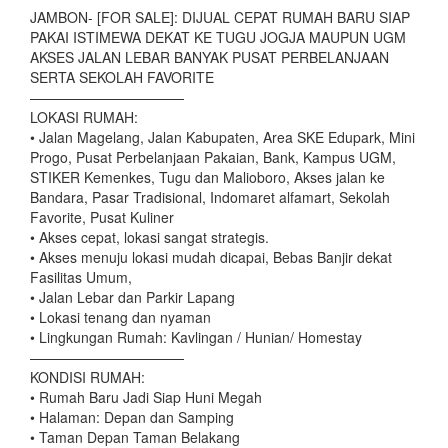
JAMBON- [FOR SALE]: DIJUAL CEPAT RUMAH BARU SIAP
PAKAI ISTIMEWA DEKAT KE TUGU JOGJA MAUPUN UGM
AKSES JALAN LEBAR BANYAK PUSAT PERBELANJAAN
SERTA SEKOLAH FAVORITE
———————————
LOKASI RUMAH:
• Jalan Magelang, Jalan Kabupaten, Area SKE Edupark, Mini
Progo, Pusat Perbelanjaan Pakaian, Bank, Kampus UGM,
STIKER Kemenkes, Tugu dan Malioboro, Akses jalan ke
Bandara, Pasar Tradisional, Indomaret alfamart, Sekolah
Favorite, Pusat Kuliner
• Akses cepat, lokasi sangat strategis.
• Akses menuju lokasi mudah dicapai, Bebas Banjir dekat
Fasilitas Umum,
• Jalan Lebar dan Parkir Lapang
• Lokasi tenang dan nyaman
• Lingkungan Rumah: Kavlingan / Hunian/ Homestay
———————————
KONDISI RUMAH:
• Rumah Baru Jadi Siap Huni Megah
• Halaman: Depan dan Samping
• Taman Depan Taman Belakang