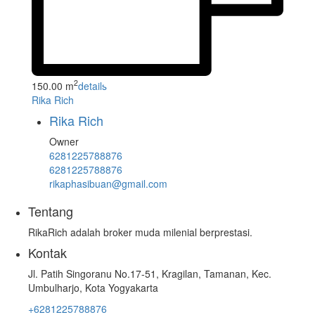
2
150.00 m
details
Rika Rich
Rika Rich
Owner
6281225788876
6281225788876
rikaphasibuan@gmail.com
Tentang
RikaRich adalah broker muda milenial berprestasi.
Kontak
Jl. Patih Singoranu No.17-51, Kragilan, Tamanan, Kec.
Umbulharjo, Kota Yogyakarta
+6281225788876