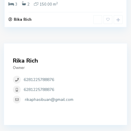
2
3
2
150.00 m
Rika Rich
Rika Rich
Owner
6281225788876
6281225788876
rikaphasibuan@gmail.com