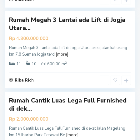
n
Rumah Megah 3 Lantai ada Lift di Jogja
Utara...
Rp 4.900.000.000
Rumah Megah 3 Lantai ada Lift di Jogja Utara area jalan kaliurang
S
km 7,8 Sleman Jogja terd
[more]
l
2
e
11
10
600.00 m
m
a
Rika Rich
n
Rumah Cantik Luas Lega Full Furnished
di dek...
Rp 2.000.000.000
Rumah Cantik Luas Lega Full Furnished di dekat Jalan Magelang
km 15 Ibarbo Park Terawat Be
[more]