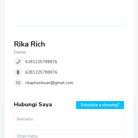
Rika Rich
Owner
6281225788876
6281225788876
rikaphasibuan@gmail.com
Hubungi Saya
Schedule a showing?