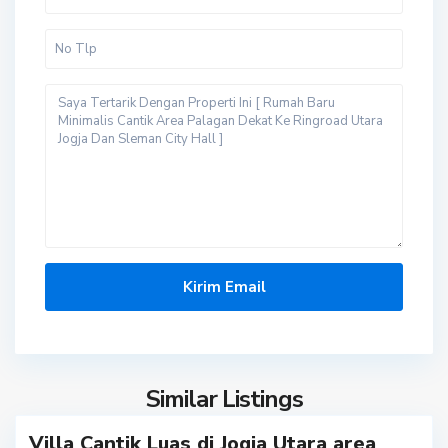
S
l
e
m
a
Similar Listings
n
Villa Cantik Luas di Jogja Utara area