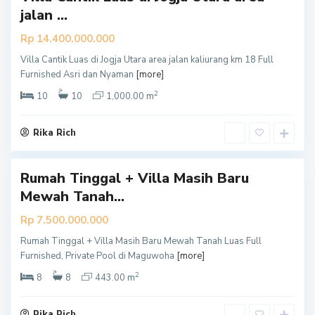
jalan ...
Rp 14.400.000.000
Villa Cantik Luas di Jogja Utara area jalan kaliurang km 18 Full
S
Furnished Asri dan Nyaman
[more]
l
2
e
10
10
1,000.00 m
m
a
Rika Rich
n
Rumah Tinggal + Villa Masih Baru
Mewah Tanah...
Rp 7.500.000.000
Rumah Tinggal + Villa Masih Baru Mewah Tanah Luas Full
S
Furnished, Private Pool di Maguwoha
[more]
l
2
e
8
8
443.00 m
m
a
Rika Rich