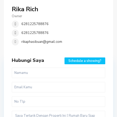
Rika Rich
Owner
6281225788876
6281225788876
rikaphasibuan@gmail.com
Hubungi Saya
Schedule a showing?