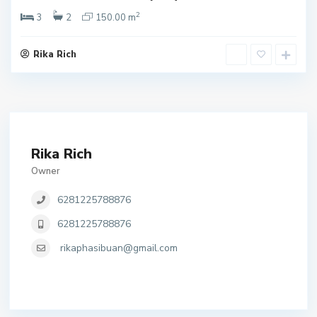
2
3
2
150.00 m
Rika Rich
Rika Rich
Owner
6281225788876
6281225788876
rikaphasibuan@gmail.com