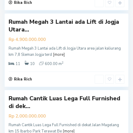
a
Rika Rich
n
Rumah Megah 3 Lantai ada Lift di Jogja
Utara...
Rp 4.900.000.000
Rumah Megah 3 Lantai ada Lift di Jogja Utara area jalan kaliurang
S
km 7,8 Sleman Jogja terd
[more]
l
2
e
11
10
600.00 m
m
a
Rika Rich
n
Rumah Cantik Luas Lega Full Furnished
di dek...
Rp 2.000.000.000
Rumah Cantik Luas Lega Full Furnished di dekat Jalan Magelang
km 15 Ibarbo Park Terawat Be
[more]