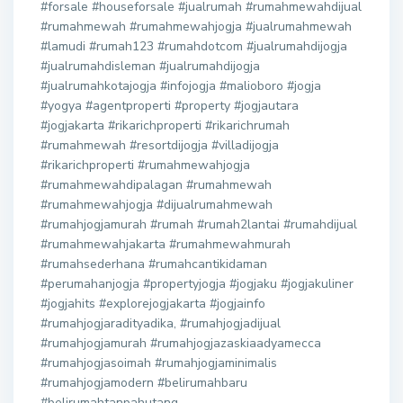
#forsale #houseforsale #jualrumah #rumahmewahdijual
#rumahmewah #rumahmewahjogja #jualrumahmewah
#lamudi #rumah123 #rumahdotcom #jualrumahdijogja
#jualrumahdisleman #jualrumahdijogja
#jualrumahkotajogja #infojogja #malioboro #jogja
#yogya #agentproperti #property #jogjautara
#jogjakarta #rikarichproperti #rikarichrumah
#rumahmewah #resortdijogja #villadijogja
#rikarichproperti #rumahmewahjogja
#rumahmewahdipalagan #rumahmewah
#rumahmewahjogja #dijualrumahmewah
#rumahjogjamurah #rumah #rumah2lantai #rumahdijual
#rumahmewahjakarta #rumahmewahmurah
#rumahsederhana #rumahcantikidaman
#perumahanjogja #propertyjogja #jogjaku #jogjakuliner
#jogjahits #explorejogjakarta #jogjainfo
#rumahjogjaradityadika, #rumahjogjadijual
#rumahjogjamurah #rumahjogjazaskiaadyamecca
#rumahjogjasoimah #rumahjogjaminimalis
#rumahjogjamodern #belirumahbaru
#belirumahtanpahutang