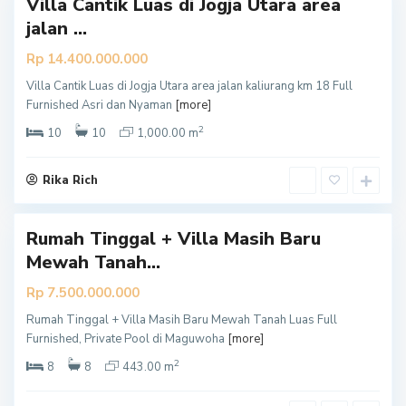
Villa Cantik Luas di Jogja Utara area
jalan ...
Rp 14.400.000.000
Villa Cantik Luas di Jogja Utara area jalan kaliurang km 18 Full
S
Furnished Asri dan Nyaman
[more]
l
2
e
10
10
1,000.00 m
m
a
Rika Rich
n
Rumah Tinggal + Villa Masih Baru
Mewah Tanah...
Rp 7.500.000.000
Rumah Tinggal + Villa Masih Baru Mewah Tanah Luas Full
S
Furnished, Private Pool di Maguwoha
[more]
l
2
e
8
8
443.00 m
m