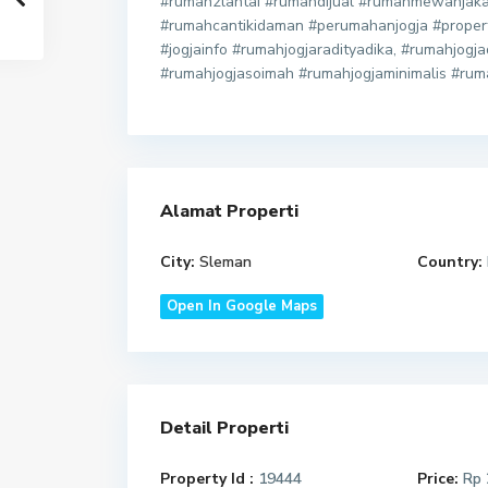
#rumah2lantai #rumahdijual #rumahmewahja
#rumahcantikidaman #perumahanjogja #propertyj
#jogjainfo #rumahjogjaradityadika, #rumahjog
#rumahjogjasoimah #rumahjogjaminimalis #ru
Alamat Properti
City:
Sleman
Country:
Open In Google Maps
Detail Properti
Property Id :
19444
Price:
Rp 