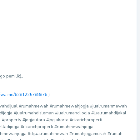
o pemilik),,
://wa.me/6281225788876
)
mewahdijual #rumahmewah #rumahmewahjogja #jualrumahmewah
jogja #jualrumahdisleman #jualrumahdijogja #jualrumahdijakal
#property #jogjautara #jogjakarta #rikarichproperti
lladijogja #rikarichproperti #rumahmewahjogja
mewahjogja #dijualrumahmewah #rumahjogjamurah #rumah