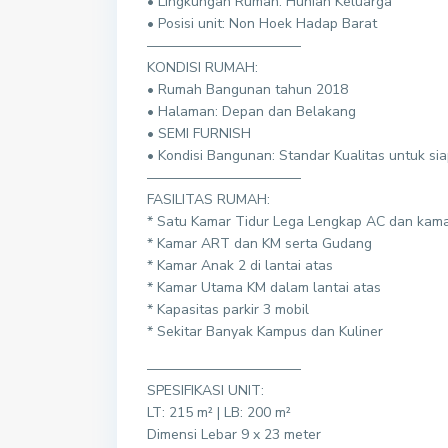
• Lingkungan Rumah: Hunian Keluarga
• Posisi unit: Non Hoek Hadap Barat
———————————
KONDISI RUMAH:
• Rumah Bangunan tahun 2018
• Halaman: Depan dan Belakang
• SEMI FURNISH
• Kondisi Bangunan: Standar Kualitas untuk sia
———————————
FASILITAS RUMAH:
* Satu Kamar Tidur Lega Lengkap AC dan kama
* Kamar ART dan KM serta Gudang
* Kamar Anak 2 di lantai atas
* Kamar Utama KM dalam lantai atas
* Kapasitas parkir 3 mobil
* Sekitar Banyak Kampus dan Kuliner
———————————
SPESIFIKASI UNIT:
LT: 215 m² | LB: 200 m²
Dimensi Lebar 9 x 23 meter