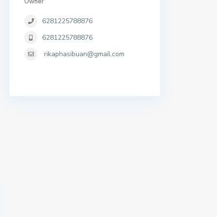
Owner
6281225788876
6281225788876
rikaphasibuan@gmail.com