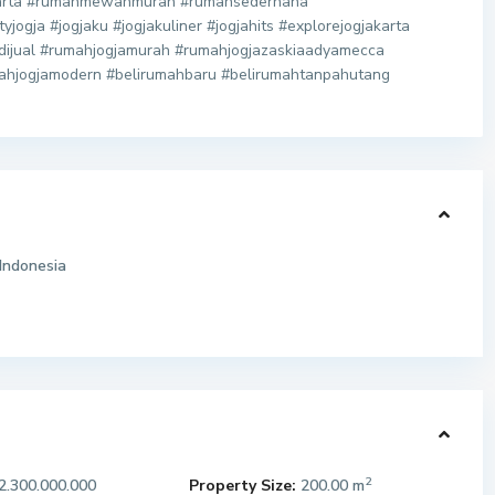
karta #rumahmewahmurah #rumahsederhana
ogja #jogjaku #jogjakuliner #jogjahits #explorejogjakarta
jadijual #rumahjogjamurah #rumahjogjazaskiaadyamecca
mahjogjamodern #belirumahbaru #belirumahtanpahutang
Indonesia
2
2.300.000.000
Property Size:
200.00 m