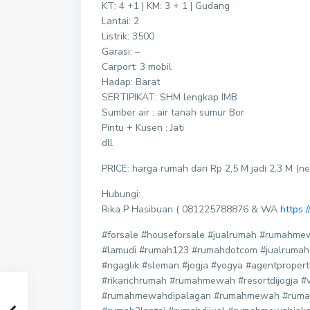
KT: 4 +1 | KM: 3 + 1 | Gudang
Lantai: 2
Listrik: 3500
Garasi: –
Carport: 3 mobil
Hadap: Barat
SERTIPIKAT: SHM lengkap IMB
Sumber air : air tanah sumur Bor
Pintu + Kusen : Jati
dll
PRICE: harga rumah dari Rp 2,5 M jadi 2,3 M (neg
Hubungi:
Rika P Hasibuan ( 081225788876 & WA
https
#forsale #houseforsale #jualrumah #rumah
#lamudi #rumah123 #rumahdotcom #jualrumahdi
#ngaglik #sleman #jogja #yogya #agentproperti 
#rikarichrumah #rumahmewah #resortdijogja #vi
#rumahmewahdipalagan #rumahmewah #rumah