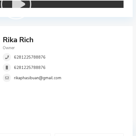
Rika Rich
Owner
6281225788876
6281225788876
rikaphasibuan@gmail.com