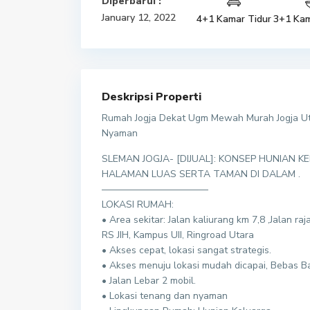
Diperbarui :
January 12, 2022
4+1 Kamar Tidur
3+1 Kam
Deskripsi Properti
Rumah Jogja Dekat Ugm Mewah Murah Jogja Ut
Nyaman
SLEMAN JOGJA- [DIJUAL]: KONSEP HUNIAN
HALAMAN LUAS SERTA TAMAN DI DALAM .
———————————
LOKASI RUMAH:
• Area sekitar: Jalan kaliurang km 7,8 ,Jalan r
RS JIH, Kampus UII, Ringroad Utara
• Akses cepat, lokasi sangat strategis.
• Akses menuju lokasi mudah dicapai, Bebas Ba
• Jalan Lebar 2 mobil.
• Lokasi tenang dan nyaman