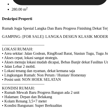
2
280.00 m
Deskripsi Properti
Rumah Jogja Spesial Langka Dan Baru Progress Finishing Dekat T
GAMPING- [FOR SALE]: LANGKA DESIGN KLASIK MODE
———————————
LOKASI RUMAH:
• Area sekitar: Jalan Godean, RingRoad Barat, Stasiun Tugu, Tugu J
• Akses cepat, lokasi sangat strategis.
• Akses menuju lokasi mudah dicapai, Bebas Banjir dekat Fasilitas 
• Jalan Lebar 2 mobil.
• Lokasi tenang dan nyaman, dekat kemana saja
• Lingkungan Rumah: Non Perum / Hunian/ Homestay
• Posisi unit: NON HOEK SELATAN
———————————
KONDISI RUMAH:
• Rumah Mewah Baru Progress Bangun ada 2 unit
• Halaman: Depan dan Belakang
• Kolam Renang 3,5×7 meter
• Kondisi Bangunan: Super Berkualitas