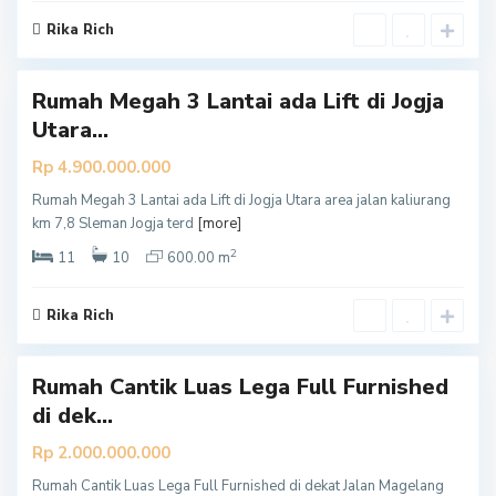
a
Rika Rich
n
Rumah Megah 3 Lantai ada Lift di Jogja
Utara...
Rp 4.900.000.000
Rumah Megah 3 Lantai ada Lift di Jogja Utara area jalan kaliurang
S
km 7,8 Sleman Jogja terd
[more]
l
2
e
11
10
600.00 m
m
a
Rika Rich
n
Rumah Cantik Luas Lega Full Furnished
di dek...
Rp 2.000.000.000
Rumah Cantik Luas Lega Full Furnished di dekat Jalan Magelang