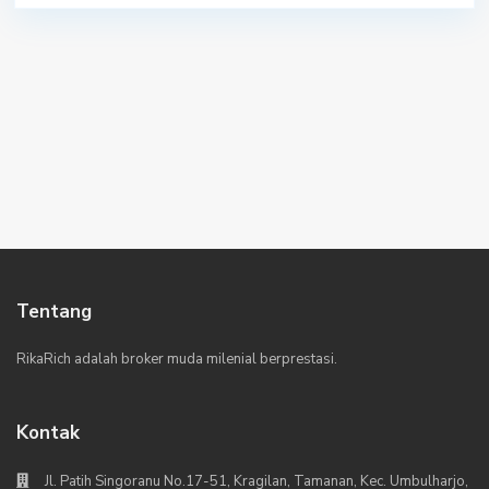
Tentang
RikaRich adalah broker muda milenial berprestasi.
Kontak
Jl. Patih Singoranu No.17-51, Kragilan, Tamanan, Kec. Umbulharjo,