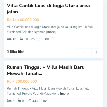
Villa Cantik Luas di Jogja Utara area
jalan ...
Rp 14.400.000.000
Villa Cantik Luas di Jogja Utara area jalan kaliurang km 18 Full
S
Furnished Asri dan Nyaman
[more]
l
2
e
10
10
1,000.00 m
m
a
Rika Rich
n
Rumah Tinggal + Villa Masih Baru
Mewah Tanah...
Rp 7.500.000.000
Rumah Tinggal + Villa Masih Baru Mewah Tanah Luas Full
S
Furnished, Private Pool di Maguwoha
[more]
l
2
e
8
8
443.00 m
m