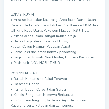
JALAN DAMAI DEKAT KE UGM KUALITAS PREMIUM
———————————
LOKASI RUMAH:
• Area sekitar: Jalan Kaliurang, Area Jalan Damai, Jalan
Palagan, Indomaret, Sekolah Favorite, Kampus UGM dan
UII, Ring Road Utara, Pakuwon Mall dan RS JIH, dll
• Akses cepat, lokasi sangat mudah dituju
• Bebas Banjir dekat Fasilitas Umum,
• Jalan Cukup Nyaman Papasan Aspal
• Lokasi asri dan aman banyak pendatang
• Lingkungan Rumah: Non Cluster/ Hunian / Kavlingan
• Posisi unit: NON HOEK TIMUR
———————————
KONDISI RUMAH:
• Rumah Hunian siap Pakai Terawat
• Halaman: Depan
• Taman Depan Carport dan Garasi
• Kondisi Bangunan: Istimewa Berkualitas
• Terjangkau langsung ke Jalan Raya Damai dan
Kaliurang serta Palagan dan Lempongsari