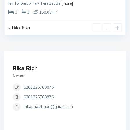
km 15 Ibarbo Park Terawat Be
[more]
2
3
2
150.00 m
Rika Rich
Rika Rich
Owner
6281225788876
6281225788876
rikaphasibuan@gmail.com