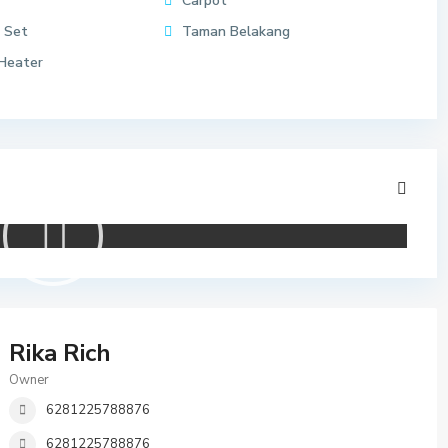
Carpot
 Set
Taman Belakang
Heater
Rika Rich
Owner
6281225788876
6281225788876