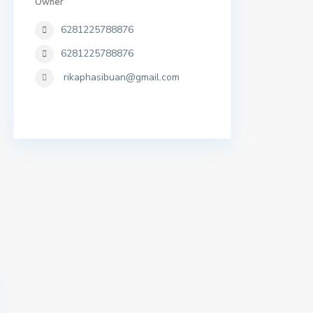
Owner
6281225788876
6281225788876
rikaphasibuan@gmail.com