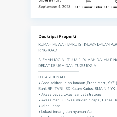
Diperbarui :
September 4, 2023
3+1 Kamar Tidur
3+1 Kam
Deskripsi Properti
RUMAH MEWAH BARU ISTIMEWA DALAM PER
RINGROAD
SLEMAN JOGJA- [DIJUAL]: RUMAH DALAM R
DEKAT KE UGM DAN TUGU JOGJA
———————————
LOKASI RUMAH:
• Area sekitar: Jalan Jambon ,Progo Mart , SK
Bank BRI TVRI , SD Kalam Kudus, SMA N 4 YK, J
• Akses cepat, lokasi sangat strategis.
• Akses menuju lokasi mudah dicapai, Bebas Ba
• Jalan Lebar.
• Lokasi tenang dan nyaman Asri