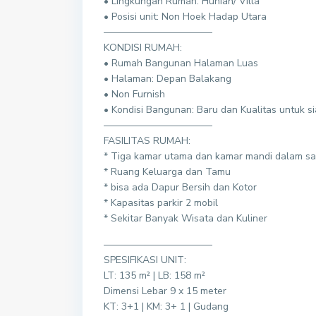
• Lingkungan Rumah: Hunian/ Villa
• Posisi unit: Non Hoek Hadap Utara
———————————
KONDISI RUMAH:
• Rumah Bangunan Halaman Luas
• Halaman: Depan Balakang
• Non Furnish
• Kondisi Bangunan: Baru dan Kualitas untuk s
———————————
FASILITAS RUMAH:
* Tiga kamar utama dan kamar mandi dalam sat
* Ruang Keluarga dan Tamu
* bisa ada Dapur Bersih dan Kotor
* Kapasitas parkir 2 mobil
* Sekitar Banyak Wisata dan Kuliner
———————————
SPESIFIKASI UNIT:
LT: 135 m² | LB: 158 m²
Dimensi Lebar 9 x 15 meter
KT: 3+1 | KM: 3+ 1 | Gudang