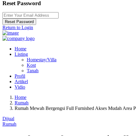
Reset Password
Reset Password
Return to Login
Home
Listing
Homestay/Villa
Kost
Tanah
Profil
Artikel
Vidio
Home
Rumah
Rumah Mewah Bergengsi Full Furnished Akses Mudah Area Pal
Dijual
Rumah