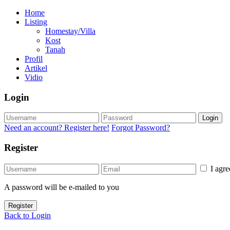
Home
Listing
Homestay/Villa
Kost
Tanah
Profil
Artikel
Vidio
Login
Login
Need an account? Register here!
Forgot Password?
Register
I agr
A password will be e-mailed to you
Register
Back to Login