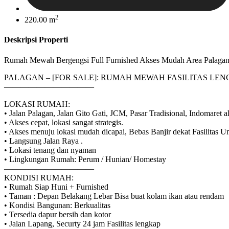
2
220.00 m
Deskripsi Properti
Rumah Mewah Bergengsi Full Furnished Akses Mudah Area Palagan 
PALAGAN – [FOR SALE]: RUMAH MEWAH FASILITAS LE
———————————
LOKASI RUMAH:
• Jalan Palagan, Jalan Gito Gati, JCM, Pasar Tradisional, Indomare
• Akses cepat, lokasi sangat strategis.
• Akses menuju lokasi mudah dicapai, Bebas Banjir dekat Fasilitas 
• Langsung Jalan Raya .
• Lokasi tenang dan nyaman
• Lingkungan Rumah: Perum / Hunian/ Homestay
———————————
KONDISI RUMAH:
• Rumah Siap Huni + Furnished
• Taman : Depan Belakang Lebar Bisa buat kolam ikan atau rendam
• Kondisi Bangunan: Berkualitas
• Tersedia dapur bersih dan kotor
• Jalan Lapang, Securty 24 jam Fasilitas lengkap