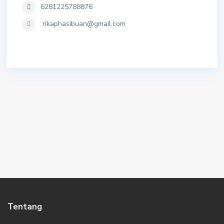
6281225788876
rikaphasibuan@gmail.com
Tentang