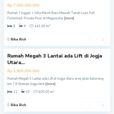
Rp 7.500.000.000
Rumah Tinggal + Villa Masih Baru Mewah Tanah Luas Full
S
Furnished, Private Pool di Maguwoha
[more]
l
2
e
8
8
443.00 m
m
a
Rika Rich
7
n
Rumah Megah 3 Lantai ada Lift di Jogja
Utara...
Rp 4.900.000.000
Rumah Megah 3 Lantai ada Lift di Jogja Utara area jalan kaliurang
S
km 7,8 Sleman Jogja terd
[more]
l
2
e
11
10
600.00 m
m
a
Rika Rich
5
n