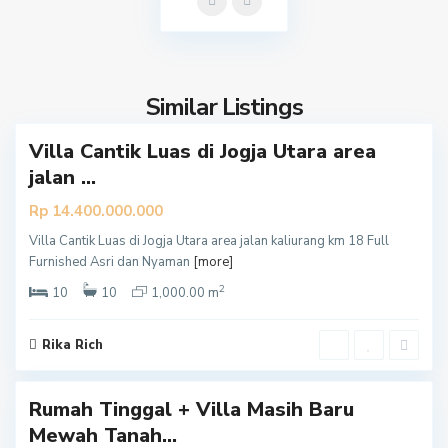
l
e
m
a
Similar Listings
0
n
Villa Cantik Luas di Jogja Utara area
jalan ...
Rp 14.400.000.000
Villa Cantik Luas di Jogja Utara area jalan kaliurang km 18 Full
S
Furnished Asri dan Nyaman
[more]
l
2
e
10
10
1,000.00 m
m
a
Rika Rich
0
n
Rumah Tinggal + Villa Masih Baru
Mewah Tanah...