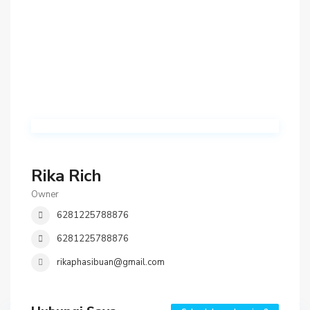
Rika Rich
Owner
6281225788876
6281225788876
rikaphasibuan@gmail.com