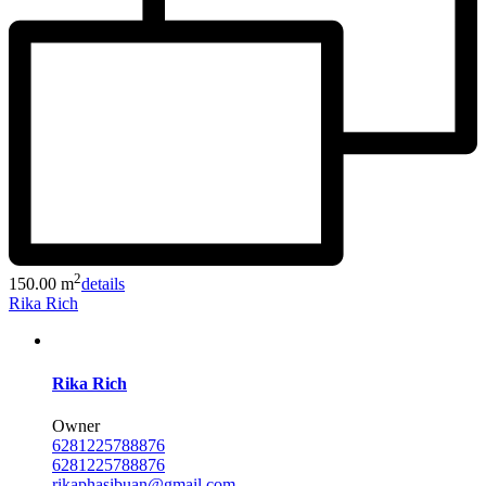
2
150.00 m
details
Rika Rich
Rika Rich
Owner
6281225788876
6281225788876
rikaphasibuan@gmail.com