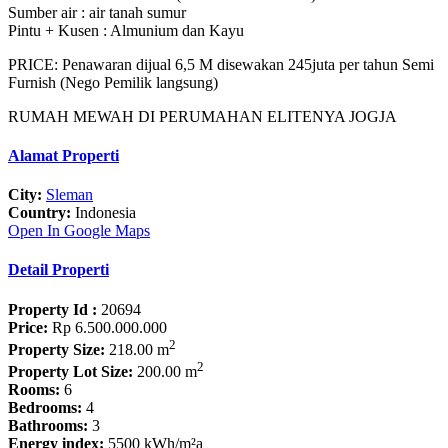
Sumber air : air tanah sumur
Pintu + Kusen : Almunium dan Kayu
PRICE: Penawaran dijual 6,5 M disewakan 245juta per tahun Semi
Furnish (Nego Pemilik langsung)
RUMAH MEWAH DI PERUMAHAN ELITENYA JOGJA
Alamat Properti
City:
Sleman
Country:
Indonesia
Open In Google Maps
Detail Properti
Property Id :
20694
Price:
Rp 6.500.000.000
2
Property Size:
218.00 m
2
Property Lot Size:
200.00 m
Rooms:
6
Bedrooms:
4
Bathrooms:
3
Energy index:
5500 kWh/m²a