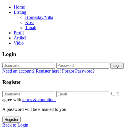
Home
Listing
Homestay/Villa
Kost
Tanah
Profil
Artikel
Vidio
Login
Login
Need an account? Register here!
Forgot Password?
Register
I
agree with
terms & conditions
A password will be e-mailed to you
Register
Back to Login