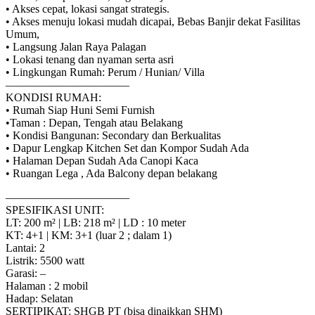
• Akses cepat, lokasi sangat strategis.
• Akses menuju lokasi mudah dicapai, Bebas Banjir dekat Fasilitas
Umum,
• Langsung Jalan Raya Palagan
• Lokasi tenang dan nyaman serta asri
• Lingkungan Rumah: Perum / Hunian/ Villa
———————————
KONDISI RUMAH:
• Rumah Siap Huni Semi Furnish
•Taman : Depan, Tengah atau Belakang
• Kondisi Bangunan: Secondary dan Berkualitas
• Dapur Lengkap Kitchen Set dan Kompor Sudah Ada
• Halaman Depan Sudah Ada Canopi Kaca
• Ruangan Lega , Ada Balcony depan belakang
———————————
SPESIFIKASI UNIT:
LT: 200 m² | LB: 218 m² | LD : 10 meter
KT: 4+1 | KM: 3+1 (luar 2 ; dalam 1)
Lantai: 2
Listrik: 5500 watt
Garasi: –
Halaman : 2 mobil
Hadap: Selatan
SERTIPIKAT: SHGB PT (bisa dinaikkan SHM)