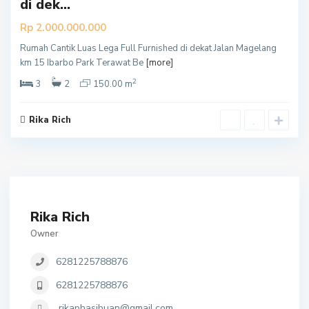
di dek...
Rp 2.000.000.000
Rumah Cantik Luas Lega Full Furnished di dekat Jalan Magelang
km 15 Ibarbo Park Terawat Be
[more]
2
3
2
150.00 m
Rika Rich
Rika Rich
Owner
6281225788876
6281225788876
rikaphasibuan@gmail.com