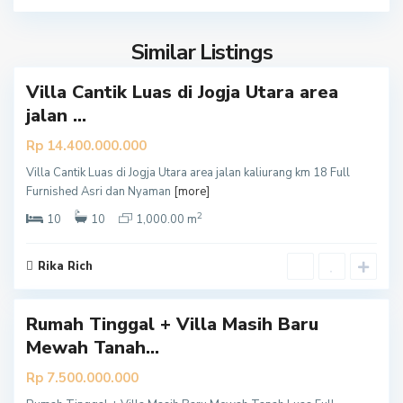
m
a
Similar Listings
n
Villa Cantik Luas di Jogja Utara area
jalan ...
Rp 14.400.000.000
Villa Cantik Luas di Jogja Utara area jalan kaliurang km 18 Full
S
Furnished Asri dan Nyaman
[more]
l
2
e
10
10
1,000.00 m
m
a
Rika Rich
n
Rumah Tinggal + Villa Masih Baru
Mewah Tanah...
Rp 7.500.000.000