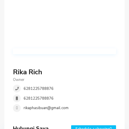
Rika Rich
Owner
6281225788876
6281225788876
rikaphasibuan@gmail.com
Hubungi Saya