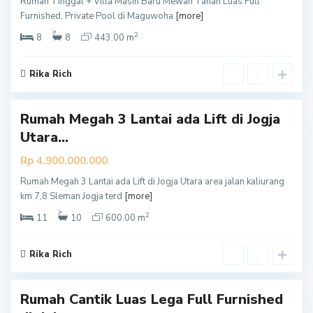
Rumah Tinggal + Villa Masih Baru Mewah Tanah Luas Full
S
Furnished, Private Pool di Maguwoha
[more]
l
2
e
8
8
443.00 m
m
a
Rika Rich
n
Rumah Megah 3 Lantai ada Lift di Jogja
Utara...
Rp 4.900.000.000
Rumah Megah 3 Lantai ada Lift di Jogja Utara area jalan kaliurang
S
km 7,8 Sleman Jogja terd
[more]
l
2
e
11
10
600.00 m
m
a
Rika Rich
n
Rumah Cantik Luas Lega Full Furnished