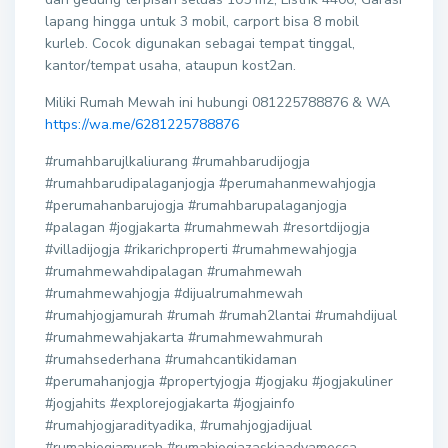
lapang hingga untuk 3 mobil, carport bisa 8 mobil
kurleb. Cocok digunakan sebagai tempat tinggal,
kantor/tempat usaha, ataupun kost2an.
Miliki Rumah Mewah ini hubungi 081225788876 & WA
https://wa.me/6281225788876
#rumahbarujlkaliurang #rumahbarudijogja
#rumahbarudipalaganjogja #perumahanmewahjogja
#perumahanbarujogja #rumahbarupalaganjogja
#palagan #jogjakarta #rumahmewah #resortdijogja
#villadijogja #rikarichproperti #rumahmewahjogja
#rumahmewahdipalagan #rumahmewah
#rumahmewahjogja #dijualrumahmewah
#rumahjogjamurah #rumah #rumah2lantai #rumahdijual
#rumahmewahjakarta #rumahmewahmurah
#rumahsederhana #rumahcantikidaman
#perumahanjogja #propertyjogja #jogjaku #jogjakuliner
#jogjahits #explorejogjakarta #jogjainfo
#rumahjogjaradityadika, #rumahjogjadijual
#rumahjogjamurah #rumahjogjazaskiaadyamecca