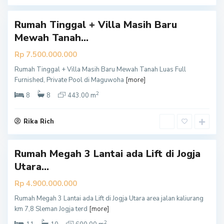
n
Rumah Tinggal + Villa Masih Baru
Mewah Tanah...
Rp 7.500.000.000
Rumah Tinggal + Villa Masih Baru Mewah Tanah Luas Full
S
Furnished, Private Pool di Maguwoha
[more]
l
2
e
8
8
443.00 m
m
a
Rika Rich
n
Rumah Megah 3 Lantai ada Lift di Jogja
Utara...
Rp 4.900.000.000
Rumah Megah 3 Lantai ada Lift di Jogja Utara area jalan kaliurang
S
km 7,8 Sleman Jogja terd
[more]
l
2