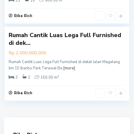
e
11
10
600.00 m
m
a
Rika Rich
n
Rumah Cantik Luas Lega Full Furnished
di dek...
Rp 2.000.000.000
Rumah Cantik Luas Lega Full Furnished di dekat Jalan Magelang
km 15 Ibarbo Park Terawat Be
[more]
2
3
2
150.00 m
Rika Rich