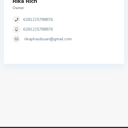
Rika Rich
Owner
6281225788876
6281225788876
rikaphasibuan@gmail.com