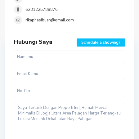
6281225788876
rikaphasibuan@gmail.com
Hubungi Saya
Schedule a showing?