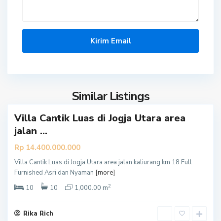
S
l
e
m
a
Similar Listings
n
Villa Cantik Luas di Jogja Utara area
jalan ...
Rp 14.400.000.000
Villa Cantik Luas di Jogja Utara area jalan kaliurang km 18 Full
S
Furnished Asri dan Nyaman
[more]
l
2
e
10
10
1,000.00 m
m
a
Rika Rich