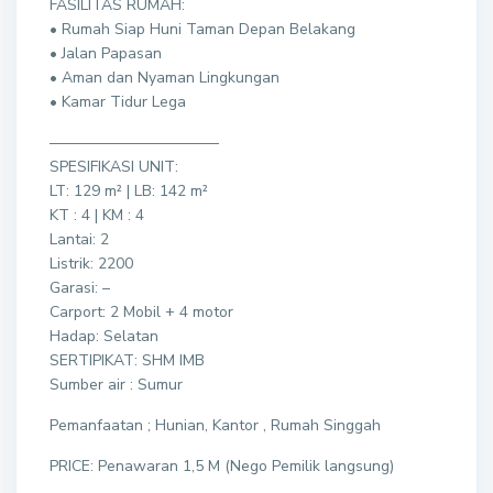
FASILITAS RUMAH:
• Rumah Siap Huni Taman Depan Belakang
• Jalan Papasan
• Aman dan Nyaman Lingkungan
• Kamar Tidur Lega
———————————
SPESIFIKASI UNIT:
LT: 129 m² | LB: 142 m²
KT : 4 | KM : 4
Lantai: 2
Listrik: 2200
Garasi: –
Carport: 2 Mobil + 4 motor
Hadap: Selatan
SERTIPIKAT: SHM IMB
Sumber air : Sumur
Pemanfaatan ; Hunian, Kantor , Rumah Singgah
PRICE: Penawaran 1,5 M (Nego Pemilik langsung)