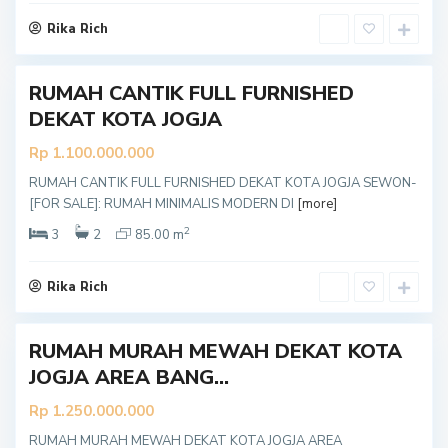
t
u
Rika Rich
l
RUMAH CANTIK FULL FURNISHED
DEKAT KOTA JOGJA
Rp 1.100.000.000
RUMAH CANTIK FULL FURNISHED DEKAT KOTA JOGJA SEWON-
B
[FOR SALE]: RUMAH MINIMALIS MODERN DI
[more]
a
2
n
3
2
85.00 m
t
u
Rika Rich
l
RUMAH MURAH MEWAH DEKAT KOTA
JOGJA AREA BANG...
Rp 1.250.000.000
RUMAH MURAH MEWAH DEKAT KOTA JOGJA AREA