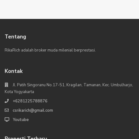
Tentang
RikaRich adalah broker muda milenial berprestasi.
Kontak
Jl. Patih Singoranu No.17-51, Kragilan, Tamanan, Kec. Umbulharjo,
Kota Yogyakarta
+6281225788876
csrikarich@gmail.com
Youtube
Properti Terbaru