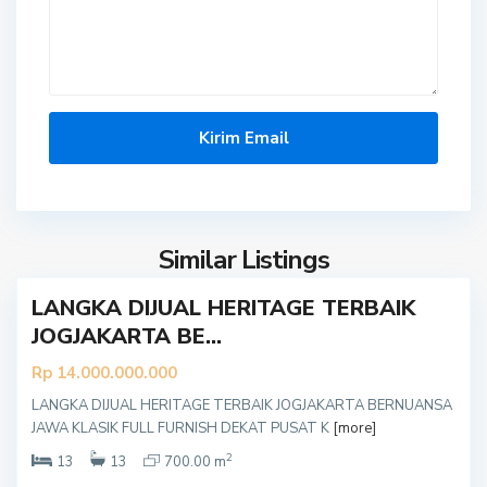
B
a
n
t
u
Similar Listings
l
LANGKA DIJUAL HERITAGE TERBAIK
JOGJAKARTA BE...
Rp 14.000.000.000
LANGKA DIJUAL HERITAGE TERBAIK JOGJAKARTA BERNUANSA
B
JAWA KLASIK FULL FURNISH DEKAT PUSAT K
[more]
a
2
n
13
13
700.00 m