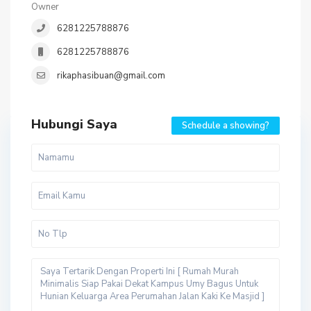
Owner
6281225788876
6281225788876
rikaphasibuan@gmail.com
Hubungi Saya
Schedule a showing?