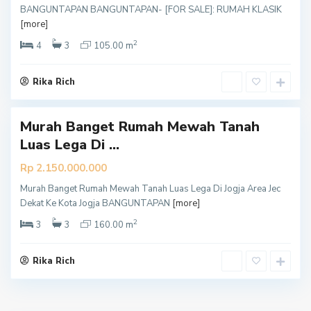
BANGUNTAPAN BANGUNTAPAN- [FOR SALE]: RUMAH KLASIK
B
[more]
a
2
n
4
3
105.00 m
t
u
Rika Rich
l
Murah Banget Rumah Mewah Tanah
Luas Lega Di ...
Rp 2.150.000.000
Murah Banget Rumah Mewah Tanah Luas Lega Di Jogja Area Jec
Dekat Ke Kota Jogja BANGUNTAPAN
[more]
2
3
3
160.00 m
Rika Rich