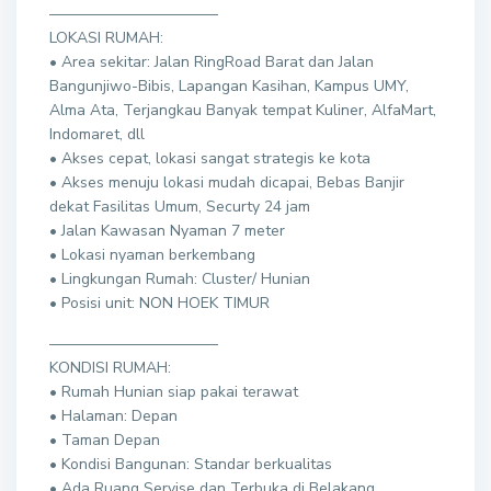
———————————
LOKASI RUMAH:
• Area sekitar: Jalan RingRoad Barat dan Jalan
Bangunjiwo-Bibis, Lapangan Kasihan, Kampus UMY,
Alma Ata, Terjangkau Banyak tempat Kuliner, AlfaMart,
Indomaret, dll
• Akses cepat, lokasi sangat strategis ke kota
• Akses menuju lokasi mudah dicapai, Bebas Banjir
dekat Fasilitas Umum, Securty 24 jam
• Jalan Kawasan Nyaman 7 meter
• Lokasi nyaman berkembang
• Lingkungan Rumah: Cluster/ Hunian
• Posisi unit: NON HOEK TIMUR
———————————
KONDISI RUMAH:
• Rumah Hunian siap pakai terawat
• Halaman: Depan
• Taman Depan
• Kondisi Bangunan: Standar berkualitas
• Ada Ruang Servise dan Terbuka di Belakang