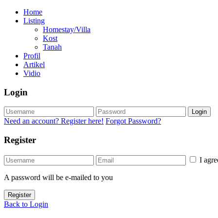
Home
Listing
Homestay/Villa
Kost
Tanah
Profil
Artikel
Vidio
Login
Login
Need an account? Register here!
Forgot Password?
Register
I agr
A password will be e-mailed to you
Register
Back to Login