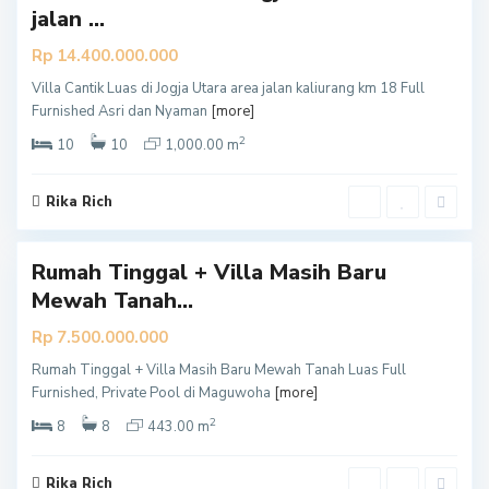
jalan ...
Rp 14.400.000.000
Villa Cantik Luas di Jogja Utara area jalan kaliurang km 18 Full
S
Furnished Asri dan Nyaman
[more]
l
2
e
10
10
1,000.00 m
m
a
Rika Rich
0
n
Rumah Tinggal + Villa Masih Baru
Mewah Tanah...
Rp 7.500.000.000
Rumah Tinggal + Villa Masih Baru Mewah Tanah Luas Full
S
Furnished, Private Pool di Maguwoha
[more]
l
2
e
8
8
443.00 m
m
a
Rika Rich