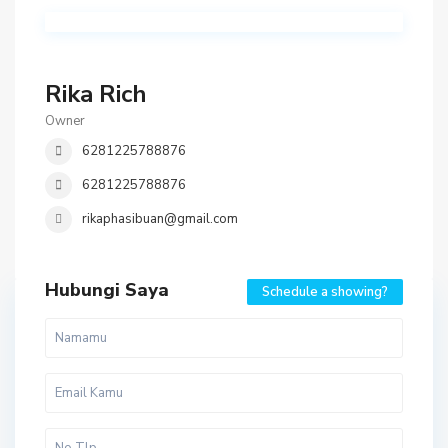
Rika Rich
Owner
6281225788876
6281225788876
rikaphasibuan@gmail.com
Hubungi Saya
Schedule a showing?