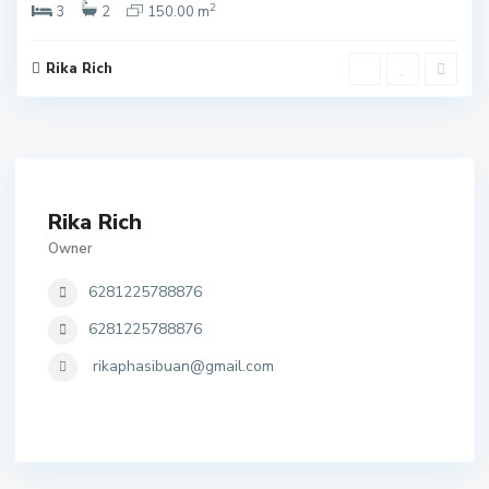
2
3
2
150.00 m
Rika Rich
Rika Rich
Owner
6281225788876
6281225788876
rikaphasibuan@gmail.com