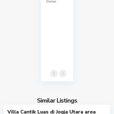
Owner
S
l
e
m
a
Similar Listings
0
n
Villa Cantik Luas di Jogja Utara area