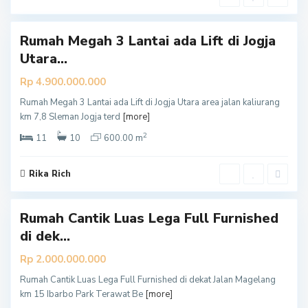
7
n
Rumah Megah 3 Lantai ada Lift di Jogja
Utara...
Rp 4.900.000.000
Rumah Megah 3 Lantai ada Lift di Jogja Utara area jalan kaliurang
S
km 7,8 Sleman Jogja terd
[more]
l
2
e
11
10
600.00 m
m
a
Rika Rich
5
n
Rumah Cantik Luas Lega Full Furnished
di dek...
Rp 2.000.000.000
Rumah Cantik Luas Lega Full Furnished di dekat Jalan Magelang
km 15 Ibarbo Park Terawat Be
[more]