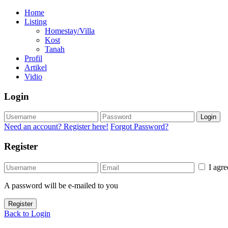
Home
Listing
Homestay/Villa
Kost
Tanah
Profil
Artikel
Vidio
Login
Login
Need an account? Register here!
Forgot Password?
Register
I agr
A password will be e-mailed to you
Register
Back to Login