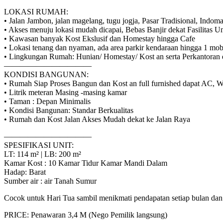
LOKASI RUMAH:
• Jalan Jambon, jalan magelang, tugu jogja, Pasar Tradisional, Ind
• Akses menuju lokasi mudah dicapai, Bebas Banjir dekat Fasilitas 
• Kawasan banyak Kost Ekslusif dan Homestay hingga Cafe
• Lokasi tenang dan nyaman, ada area parkir kendaraan hingga 1 mob
• Lingkungan Rumah: Hunian/ Homestay/ Kost an serta Perkantoran 
———————————
KONDISI BANGUNAN:
• Rumah Siap Proses Bangun dan Kost an full furnished dapat AC, Wa
• Litrik meteran Masing -masing kamar
• Taman : Depan Minimalis
• Kondisi Bangunan: Standar Berkualitas
• Rumah dan Kost Jalan Akses Mudah dekat ke Jalan Raya
———————————
SPESIFIKASI UNIT:
LT: 114 m² | LB: 200 m²
Kamar Kost : 10 Kamar Tidur Kamar Mandi Dalam
Hadap: Barat
Sumber air : air Tanah Sumur
Cocok untuk Hari Tua sambil menikmati pendapatan setiap bulan dan 
PRICE: Penawaran 3,4 M (Nego Pemilik langsung)