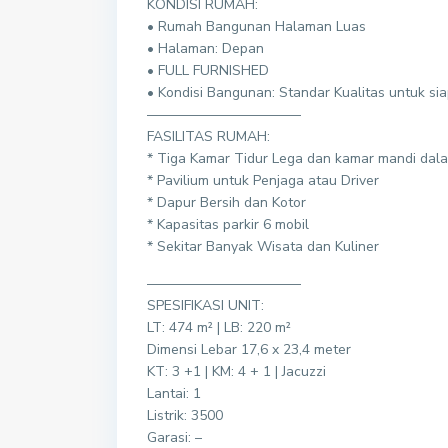
KONDISI RUMAH:
• Rumah Bangunan Halaman Luas
• Halaman: Depan
• FULL FURNISHED
• Kondisi Bangunan: Standar Kualitas untuk sia
———————————
FASILITAS RUMAH:
* Tiga Kamar Tidur Lega dan kamar mandi dal
* Pavilium untuk Penjaga atau Driver
* Dapur Bersih dan Kotor
* Kapasitas parkir 6 mobil
* Sekitar Banyak Wisata dan Kuliner
———————————
SPESIFIKASI UNIT:
LT: 474 m² | LB: 220 m²
Dimensi Lebar 17,6 x 23,4 meter
KT: 3 +1 | KM: 4 + 1 | Jacuzzi
Lantai: 1
Listrik: 3500
Garasi: –