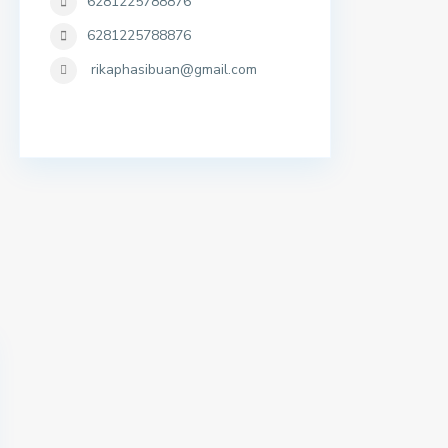
6281225788876
6281225788876
rikaphasibuan@gmail.com