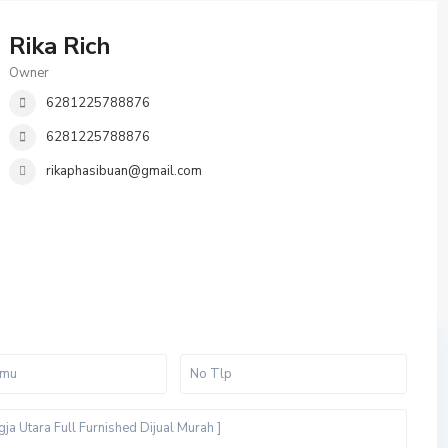
Rika Rich
Owner
6281225788876
6281225788876
rikaphasibuan@gmail.com