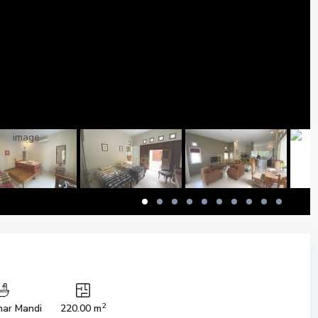
2
ar Mandi
220.00 m