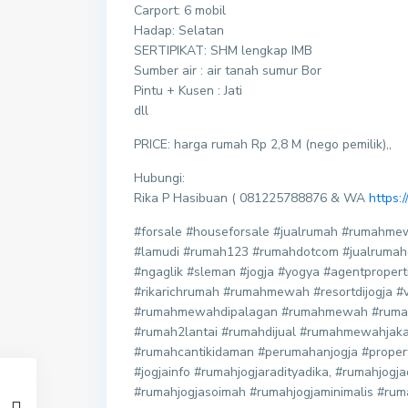
Carport: 6 mobil
Hadap: Selatan
SERTIPIKAT: SHM lengkap IMB
Sumber air : air tanah sumur Bor
Pintu + Kusen : Jati
dll
PRICE: harga rumah Rp 2,8 M (nego pemilik),,
Hubungi:
Rika P Hasibuan ( 081225788876 & WA
https
#forsale #houseforsale #jualrumah #rumah
#lamudi #rumah123 #rumahdotcom #jualrumahdi
#ngaglik #sleman #jogja #yogya #agentproperti 
#rikarichrumah #rumahmewah #resortdijogja #vi
#rumahmewahdipalagan #rumahmewah #rumah
#rumah2lantai #rumahdijual #rumahmewahja
#rumahcantikidaman #perumahanjogja #propertyj
#jogjainfo #rumahjogjaradityadika, #rumahjog
#rumahjogjasoimah #rumahjogjaminimalis #ru