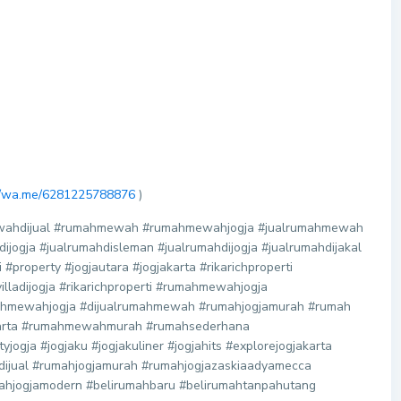
://wa.me/6281225788876
)
mewahdijual #rumahmewah #rumahmewahjogja #jualrumahmewah
jogja #jualrumahdisleman #jualrumahdijogja #jualrumahdijakal
#property #jogjautara #jogjakarta #rikarichproperti
lladijogja #rikarichproperti #rumahmewahjogja
mewahjogja #dijualrumahmewah #rumahjogjamurah #rumah
karta #rumahmewahmurah #rumahsederhana
ogja #jogjaku #jogjakuliner #jogjahits #explorejogjakarta
jadijual #rumahjogjamurah #rumahjogjazaskiaadyamecca
mahjogjamodern #belirumahbaru #belirumahtanpahutang