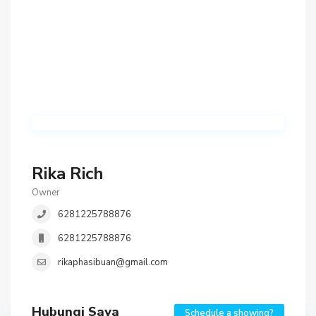
Rika Rich
Owner
6281225788876
6281225788876
rikaphasibuan@gmail.com
Hubungi Saya
Schedule a showing?