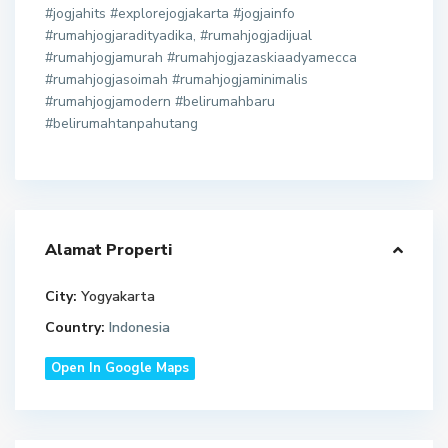
#jogjahits #explorejogjakarta #jogjainfo
#rumahjogjaradityadika, #rumahjogjadijual
#rumahjogjamurah #rumahjogjazaskiaadyamecca
#rumahjogjasoimah #rumahjogjaminimalis
#rumahjogjamodern #belirumahbaru
#belirumahtanpahutang
Alamat Properti
City:
Yogyakarta
Country:
Indonesia
Open In Google Maps