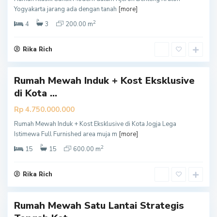
a
Yogyakarta jarang ada dengan tanah
[more]
k
2
a
4
3
200.00 m
r
t
Rika Rich
a
Rumah Mewah Induk + Kost Eksklusive
Y
di Kota ...
o
g
Rp 4.750.000.000
y
Rumah Mewah Induk + Kost Eksklusive di Kota Jogja Lega
a
Istimewa Full Furnished area muja m
[more]
k
2
a
15
15
600.00 m
r
t
Rika Rich
a
Rumah Mewah Satu Lantai Strategis