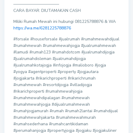
———————————
CARA BAYAR: DIUTAMAKAN CASH
Miliki Rumah Mewah ini hubungi 081225788876 & WA
https://wa.me/6281225788876
#forsale #houseforsale #jualrumah #rumahmewahdijual
#rumahmewah #rumahmewahjogja #jualrumahmewah
#lamudi #rumah123 #rumahdotcom #jualrumahdijogja
#jualrumahdisleman #jualrumahdijogja
#jualrumahkotajogja #infojogja #malioboro #jogja
#yogya #agentproperti #property #jogjautara
#jogjakarta #rikarichproperti #rikarichrumah
#rumahmewah #resortdijogja #villadijogja
#rikarichproperti #rumahmewahjogja
#rumahmewahdipalagan #rumahmewah
#rumahmewahjogja #dijualrumahmewah
#rumahjogjamurah #rumah #rumah2lantai #rumahdijual
#rumahmewahjakarta #rumahmewahmurah
#rumahsederhana #rumahcantikidaman
#perumahanjogja #propertyjogja #jogjaku #jogjakuliner