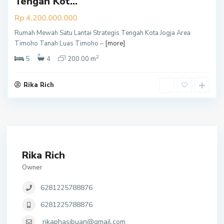
Tengah Kot...
Rp 4.200.000.000
Rumah Mewah Satu Lantai Strategis Tengah Kota Jogja Area
Timoho Tanah Luas Timoho –
[more]
2
5
4
200.00 m
Rika Rich
Rika Rich
Owner
6281225788876
6281225788876
rikaphasibuan@gmail.com