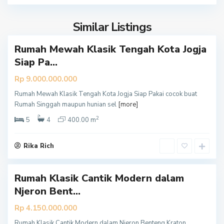
r
t
Similar Listings
a
Rumah Mewah Klasik Tengah Kota Jogja
Y
Siap Pa...
o
g
Rp 9.000.000.000
y
Rumah Mewah Klasik Tengah Kota Jogja Siap Pakai cocok buat
a
Rumah Singgah maupun hunian sel
[more]
k
2
a
5
4
400.00 m
r
t
Rika Rich
a
Rumah Klasik Cantik Modern dalam
Y
Njeron Bent...
o
g
Rp 4.150.000.000
y
Rumah Klasik Cantik Modern dalam Njeron Benteng Kraton