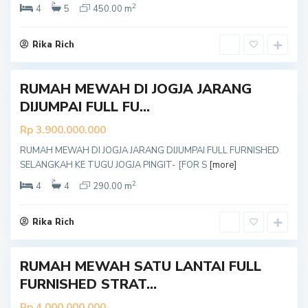
y
2
4
5
450.00 m
a
k
a
r
Rika Rich
t
a
RUMAH MEWAH DI JOGJA JARANG
DIJUMPAI FULL FU...
Rp 3.900.000.000
RUMAH MEWAH DI JOGJA JARANG DIJUMPAI FULL FURNISHED
Y
SELANGKAH KE TUGU JOGJA PINGIT- [FOR S
[more]
o
g
y
2
4
4
290.00 m
a
k
a
r
Rika Rich
t
a
RUMAH MEWAH SATU LANTAI FULL
FURNISHED STRAT...
Rp 4.000.000.000