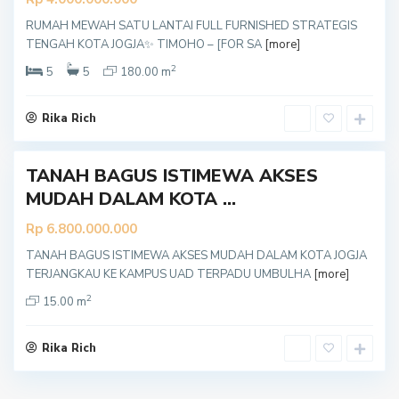
RUMAH MEWAH SATU LANTAI FULL FURNISHED STRATEGIS
Y
TENGAH KOTA JOGJA✨ TIMOHO – [FOR SA
[more]
o
g
y
2
5
5
180.00 m
a
k
a
r
Rika Rich
t
a
TANAH BAGUS ISTIMEWA AKSES
MUDAH DALAM KOTA ...
Rp 6.800.000.000
TANAH BAGUS ISTIMEWA AKSES MUDAH DALAM KOTA JOGJA
TERJANGKAU KE KAMPUS UAD TERPADU UMBULHA
[more]
2
15.00 m
Rika Rich