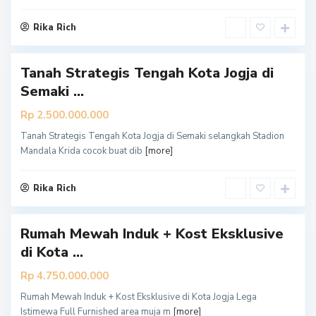
k
a
r
Rika Rich
t
a
Tanah Strategis Tengah Kota Jogja di
Semaki ...
Rp 2.500.000.000
Y
o
Tanah Strategis Tengah Kota Jogja di Semaki selangkah Stadion
g
y
Mandala Krida cocok buat dib
[more]
a
k
a
r
Rika Rich
t
a
Rumah Mewah Induk + Kost Eksklusive
di Kota ...
Rp 4.750.000.000
Rumah Mewah Induk + Kost Eksklusive di Kota Jogja Lega
Y
Istimewa Full Furnished area muja m
[more]
o