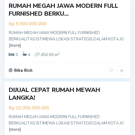
RUMAH MEGAH JAWA MODERN FULL
FURNISHED BERKU...
Rp 9.900.000.000
RUMAH MEGAH JAWA MODERN FULL FURNISHED
BERKUALITAS ISTIMEWA LOKASI STRATEGIS DALAM KOTA JO
Y
[more]
o
g
y
2
5
4
450.00 m
a
k
a
r
Rika Rich
t
a
DIJUAL CEPAT RUMAH MEWAH
LANGKA!
Rp 10.000.000.000
RUMAH MEGAH JAWA MODERN FULL FURNISHED
BERKUALITAS ISTIMEWA LOKASI STRATEGIS DALAM KOTA JO
Y
[more]
o
g