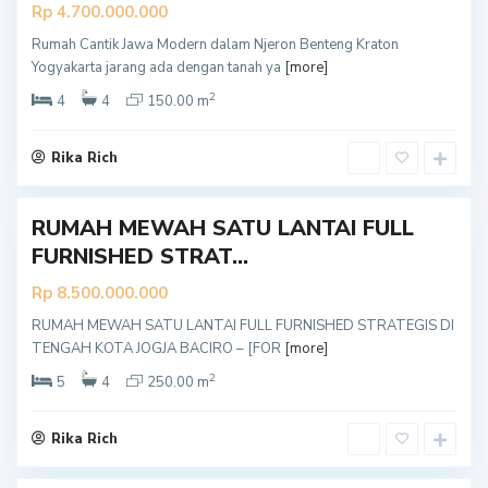
Rp 4.700.000.000
Rumah Cantik Jawa Modern dalam Njeron Benteng Kraton
Y
Yogyakarta jarang ada dengan tanah ya
[more]
o
g
y
2
4
4
150.00 m
a
k
a
r
Rika Rich
t
a
RUMAH MEWAH SATU LANTAI FULL
FURNISHED STRAT...
Rp 8.500.000.000
RUMAH MEWAH SATU LANTAI FULL FURNISHED STRATEGIS DI
Y
TENGAH KOTA JOGJA BACIRO – [FOR
[more]
o
g
y
2
5
4
250.00 m
a
k
a
r
Rika Rich
t
a