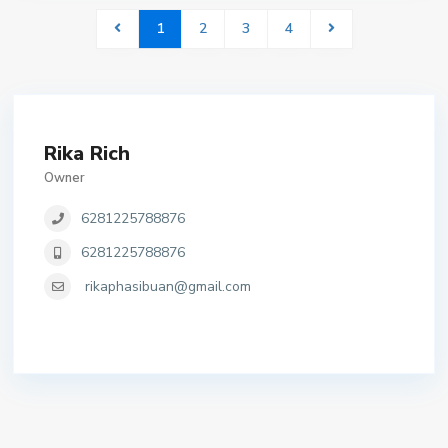
1
2
3
4
Rika Rich
Owner
6281225788876
6281225788876
rikaphasibuan@gmail.com