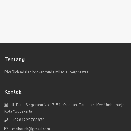
Tentang
RikaRich adalah broker muda milenial berprestasi.
Kontak
Jl. Patih Singoranu No.17-51, Kragilan, Tamanan, Kec. Umbulharjo,
Kota Yogyakarta
+6281225788876
csrikarich@gmail.com