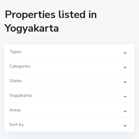
Properties listed in
Yogyakarta
Types
Categories
States
Yogyakarta
Y
o
g
Areas
y
a
k
Sort by
a
r
t
a