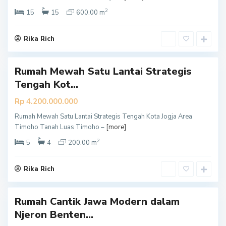
g
y
2
15
15
600.00 m
a
k
a
r
Rika Rich
t
a
Rumah Mewah Satu Lantai Strategis
Tengah Kot...
Rp 4.200.000.000
Rumah Mewah Satu Lantai Strategis Tengah Kota Jogja Area
Y
Timoho Tanah Luas Timoho –
[more]
o
g
y
2
5
4
200.00 m
a
k
a
r
Rika Rich
t
a
Rumah Cantik Jawa Modern dalam
Njeron Benten...