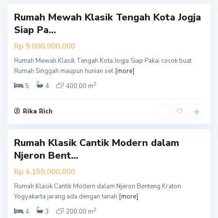
Rumah Mewah Klasik Tengah Kota Jogja
Siap Pa...
Rp 9.000.000.000
Rumah Mewah Klasik Tengah Kota Jogja Siap Pakai cocok buat
Y
Rumah Singgah maupun hunian sel
[more]
o
g
y
2
5
4
400.00 m
a
k
a
r
Rika Rich
t
a
Rumah Klasik Cantik Modern dalam
Njeron Bent...
Rp 4.150.000.000
Rumah Klasik Cantik Modern dalam Njeron Benteng Kraton
Y
Yogyakarta jarang ada dengan tanah
[more]
o
g
y
2
4
3
200.00 m
a