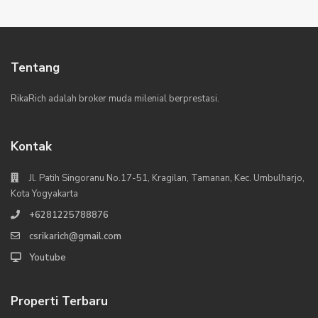
Tentang
RikaRich adalah broker muda milenial berprestasi.
Kontak
Jl. Patih Singoranu No.17-51, Kragilan, Tamanan, Kec. Umbulharjo,
Kota Yogyakarta
+6281225788876
csrikarich@gmail.com
Youtube
Properti Terbaru