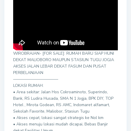
WIROBRAJAN- [FOR SALE]: RUMAH BARU SIAP HUNI
DEKAT MALIOBORO MAUPUN STASIUN TUGU JOGJA
AKSES JALAN LEBAR DEKAT FASUM DAN PUSAT
PERBELANJAAN
———————————
LOKASI RUMAH:
• Area sekitar: Jalan Hos Cokroaminoto, Superindo,
Bank, RS Ludira Husada, SMA N 1 Jogja, BPK DIY, TOP
Hotel , Mirota Godean, RS AMC, Indomaret alfamart,
Sekolah Favorite, Maliobor, Stasiun Tugu
• Akses cepat, lokasi sangat strategis ke Nol km
• Akses menuju lokasi mudah dicapai, Bebas Banjir
dekat Fasilitas Umum,