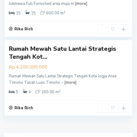
Istimewa Full Furnished area muja m
[more]
k
2
a
15
15
600.00 m
r
t
Rika Rich
a
Rumah Mewah Satu Lantai Strategis
Tengah Kot...
Rp 4.200.000.000
Rumah Mewah Satu Lantai Strategis Tengah Kota Jogja Area
Timoho Tanah Luas Timoho –
[more]
2
5
4
200.00 m
Rika Rich