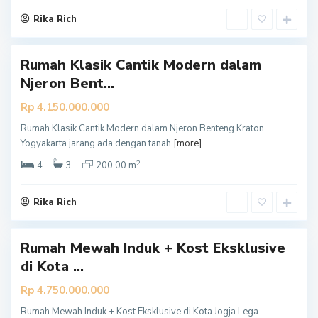
t
Rika Rich
a
Rumah Klasik Cantik Modern dalam
Y
Njeron Bent...
o
g
Rp 4.150.000.000
y
Rumah Klasik Cantik Modern dalam Njeron Benteng Kraton
a
Yogyakarta jarang ada dengan tanah
[more]
k
2
a
4
3
200.00 m
r
t
Rika Rich
a
Rumah Mewah Induk + Kost Eksklusive
Y
di Kota ...
o
g
Rp 4.750.000.000
y
Rumah Mewah Induk + Kost Eksklusive di Kota Jogja Lega
a