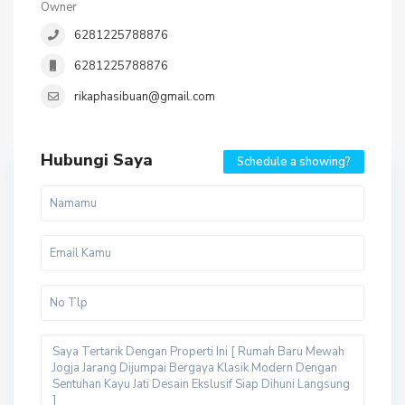
Owner
6281225788876
6281225788876
rikaphasibuan@gmail.com
Hubungi Saya
Schedule a showing?