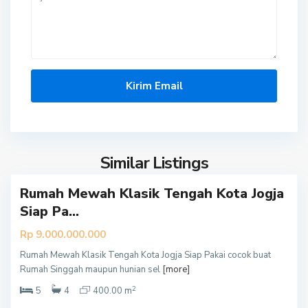
Y
o
g
y
a
k
a
r
t
Similar Listings
a
Rumah Mewah Klasik Tengah Kota Jogja
Y
Siap Pa...
o
g
Rp 9.000.000.000
y
Rumah Mewah Klasik Tengah Kota Jogja Siap Pakai cocok buat
a
Rumah Singgah maupun hunian sel
[more]
k
2
a
5
4
400.00 m
r