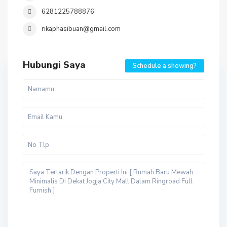
6281225788876
rikaphasibuan@gmail.com
Hubungi Saya
Schedule a showing?