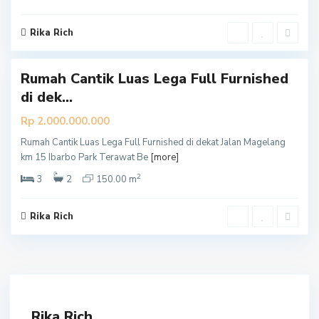
m
a
Rika Rich
5
n
Rumah Cantik Luas Lega Full Furnished
di dek...
Rp 2.000.000.000
Rumah Cantik Luas Lega Full Furnished di dekat Jalan Magelang
km 15 Ibarbo Park Terawat Be
[more]
2
3
2
150.00 m
Rika Rich
Rika Rich