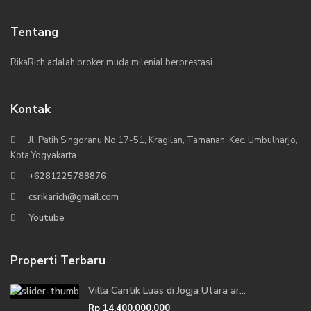
Tentang
RikaRich adalah broker muda milenial berprestasi.
Kontak
Jl. Patih Singoranu No.17-51, Kragilan, Tamanan, Kec. Umbulharjo,
Kota Yogyakarta
+6281225788876
csrikarich@gmail.com
Youtube
Properti Terbaru
Villa Cantik Luas di Jogja Utara ar...
Rp 14.400.000.000