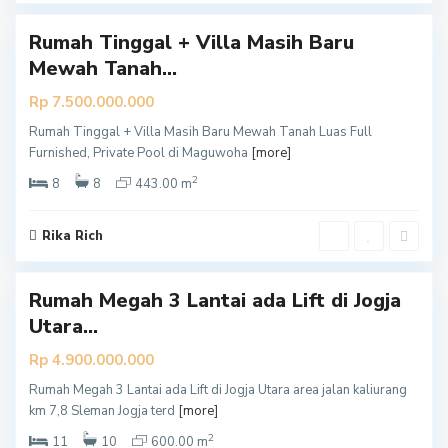
Rumah Tinggal + Villa Masih Baru
Mewah Tanah...
Rp 7.500.000.000
Rumah Tinggal + Villa Masih Baru Mewah Tanah Luas Full
S
Furnished, Private Pool di Maguwoha
[more]
l
2
e
8
8
443.00 m
m
a
Rika Rich
7
n
Rumah Megah 3 Lantai ada Lift di Jogja
Utara...
Rp 4.900.000.000
Rumah Megah 3 Lantai ada Lift di Jogja Utara area jalan kaliurang
S
km 7,8 Sleman Jogja terd
[more]
l
2
e
11
10
600.00 m