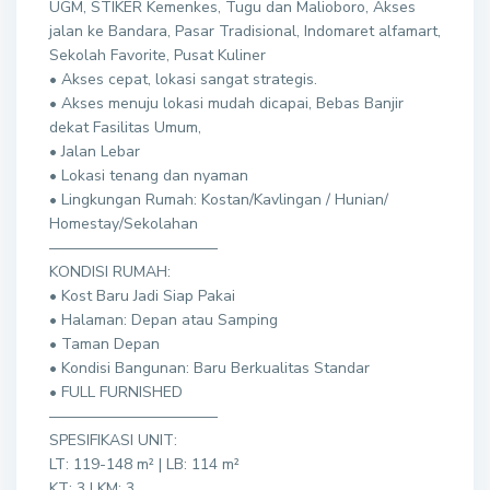
UGM, STIKER Kemenkes, Tugu dan Malioboro, Akses
jalan ke Bandara, Pasar Tradisional, Indomaret alfamart,
Sekolah Favorite, Pusat Kuliner
• Akses cepat, lokasi sangat strategis.
• Akses menuju lokasi mudah dicapai, Bebas Banjir
dekat Fasilitas Umum,
• Jalan Lebar
• Lokasi tenang dan nyaman
• Lingkungan Rumah: Kostan/Kavlingan / Hunian/
Homestay/Sekolahan
———————————
KONDISI RUMAH:
• Kost Baru Jadi Siap Pakai
• Halaman: Depan atau Samping
• Taman Depan
• Kondisi Bangunan: Baru Berkualitas Standar
• FULL FURNISHED
———————————
SPESIFIKASI UNIT:
LT: 119-148 m² | LB: 114 m²
KT: 3 | KM: 3