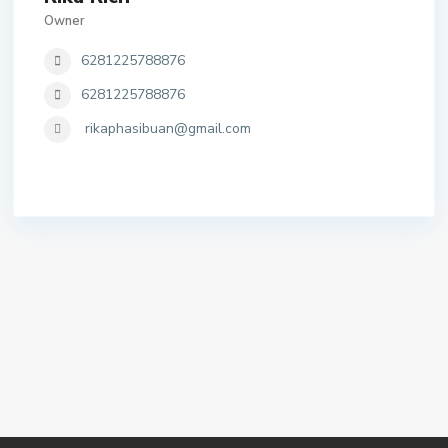
Owner
6281225788876
6281225788876
rikaphasibuan@gmail.com