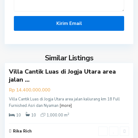
S
l
e
m
a
Similar Listings
0
n
Villa Cantik Luas di Jogja Utara area
jalan ...
Rp 14.400.000.000
Villa Cantik Luas di Jogja Utara area jalan kaliurang km 18 Full
S
Furnished Asri dan Nyaman
[more]
l
2
e
10
10
1,000.00 m
m
a
Rika Rich
0
n