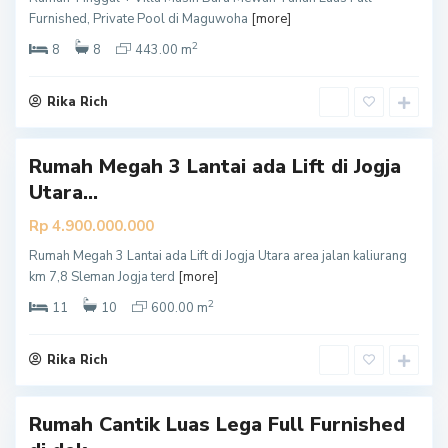
S
Furnished, Private Pool di Maguwoha
[more]
l
2
e
8
8
443.00 m
m
a
Rika Rich
n
Rumah Megah 3 Lantai ada Lift di Jogja
Utara...
Rp 4.900.000.000
Rumah Megah 3 Lantai ada Lift di Jogja Utara area jalan kaliurang
S
km 7,8 Sleman Jogja terd
[more]
l
2
e
11
10
600.00 m
m
a
Rika Rich
n
Rumah Cantik Luas Lega Full Furnished