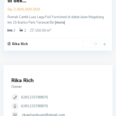
di dek...
Rp 2.000.000.000
Rumah Cantik Luas Lega Full Furnished di dekat Jalan Magelang
km 15 Ibarbo Park Terawat Be
[more]
2
3
2
150.00 m
Rika Rich
Rika Rich
Owner
6281225788876
6281225788876
rikaphasibuan@gmail.com