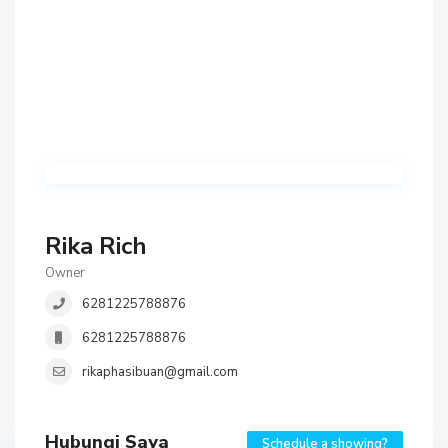
Rika Rich
Owner
6281225788876
6281225788876
rikaphasibuan@gmail.com
Hubungi Saya
Schedule a showing?