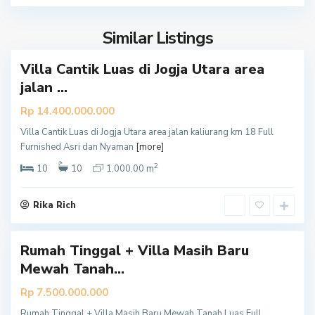
m
a
Similar Listings
n
Villa Cantik Luas di Jogja Utara area
jalan ...
Rp 14.400.000.000
Villa Cantik Luas di Jogja Utara area jalan kaliurang km 18 Full
S
Furnished Asri dan Nyaman
[more]
l
2
e
10
10
1,000.00 m
m
a
Rika Rich
n
Rumah Tinggal + Villa Masih Baru
Mewah Tanah...
Rp 7.500.000.000
Rumah Tinggal + Villa Masih Baru Mewah Tanah Luas Full