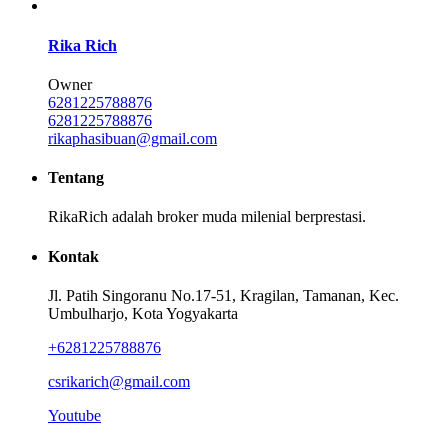
Rika Rich
Owner
6281225788876
6281225788876
rikaphasibuan@gmail.com
Tentang
RikaRich adalah broker muda milenial berprestasi.
Kontak
Jl. Patih Singoranu No.17-51, Kragilan, Tamanan, Kec.
Umbulharjo, Kota Yogyakarta
+6281225788876
csrikarich@gmail.com
Youtube