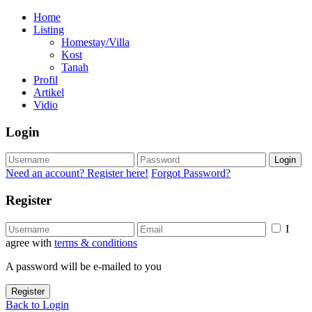
Home
Listing
Homestay/Villa
Kost
Tanah
Profil
Artikel
Vidio
Login
Login
Need an account? Register here!
Forgot Password?
Register
I
agree with
terms & conditions
A password will be e-mailed to you
Register
Back to Login