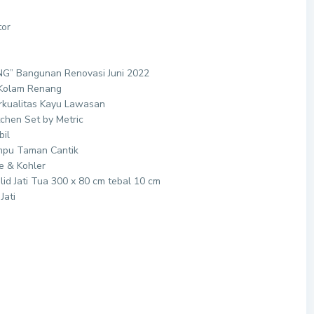
tor
ING” Bangunan Renovasi Juni 2022
 Kolam Renang
rkualitas Kayu Lawasan
chen Set by Metric
bil
mpu Taman Cantik
e & Kohler
id Jati Tua 300 x 80 cm tebal 10 cm
Jati