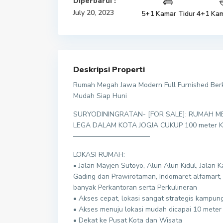
Diperbarui :
July 20, 2023
5+1 Kamar Tidur
4+1 Kam
Deskripsi Properti
Rumah Megah Jawa Modern Full Furnished Berku
Mudah Siap Huni
SURYODININGRATAN- [FOR SALE]: RUMAH 
LEGA DALAM KOTA JOGJA CUKUP 100 meter 
———————————
LOKASI RUMAH:
• Jalan Mayjen Sutoyo, Alun Alun Kidul, Jalan 
Gading dan Prawirotaman, Indomaret alfamart, 
banyak Perkantoran serta Perkulineran
• Akses cepat, lokasi sangat strategis kampun
• Akses menuju lokasi mudah dicapai 10 meter j
• Dekat ke Pusat Kota dan Wisata