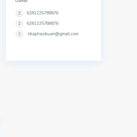
Owner
6281225788876
6281225788876
rikaphasibuan@gmail.com