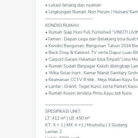
• Lokasi tenang dan nyaman
• Lingkungan Rumah: Non Perum / Hunian/ Kan
———————————
KONDISI RUMAH:
• Rumah Siap Huni Full Furnished “VINOTI LIV
•Taman : Depan Lega dan Belakang bisa buat
• Kondisi Bangunan: Bangunan Tahun 2016 Be
• Back Drop & Kabinet TV serta Dapur Luas Kit
• Carport Garasi Halaman bisa Empat/ Lima Mo
• Rumah Sudah Berpagar Kokoh dilengkapi La
• Wika Solar-hart , Kamar Mandi Sanitary Groh
• Keamanan CCTV 8 titik , Meja Makan Kayu Sol
• Lantai ; Granit, Tegel Kunci serta Parket Kayu 
• Rumah Kusen Jendela Pintu Kayu Jati Kuno
———————————
SPESIFIKASI UNIT:
LT: 412 m² | LB: 450 m²
KT: 5 + 1 | KM: 4 +1 | Musholla | 2 Gudang
Lantai: 2