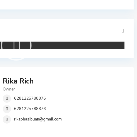
Rika Rich
Owner
6281225788876
6281225788876
rikaphasibuan@gmail.com