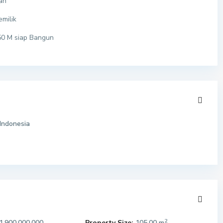
ah
milik
50 M siap Bangun
Indonesia
2
1.900.000.000
Property Size:
105.00 m