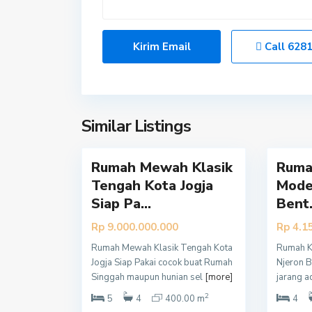
o
o
g
g
y
y
Call
628
a
a
k
k
a
a
r
r
t
t
Similar Listings
22
a
14
a
Rumah Mewah Klasik
Ruma
Tengah Kota Jogja
Mode
Siap Pa...
Bent.
Rp 9.000.000.000
Rp 4.1
Y
Rumah Mewah Klasik Tengah Kota
Rumah K
o
Jogja Siap Pakai cocok buat Rumah
Njeron B
g
Singgah maupun hunian sel
[more]
jarang 
y
2
5
4
400.00 m
4
a