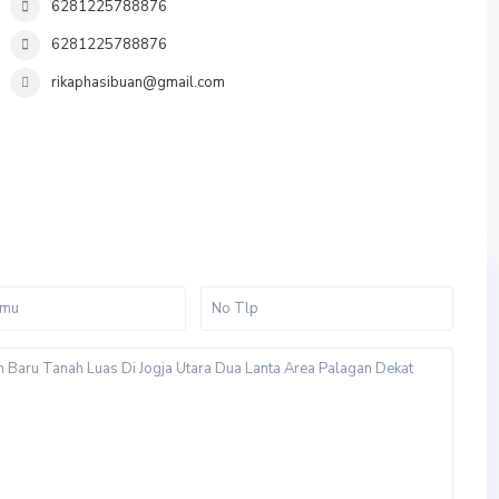
6281225788876
6281225788876
rikaphasibuan@gmail.com
Y