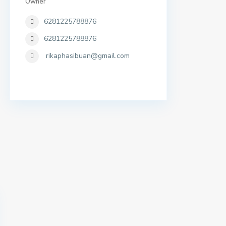
Owner
6281225788876
6281225788876
rikaphasibuan@gmail.com