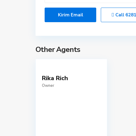
Call
628
Other Agents
Rika Rich
Owner