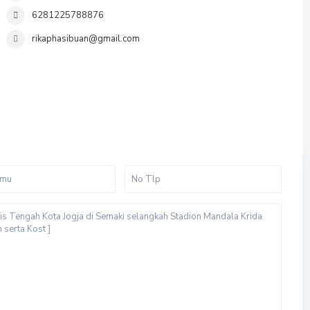
6281225788876
rikaphasibuan@gmail.com