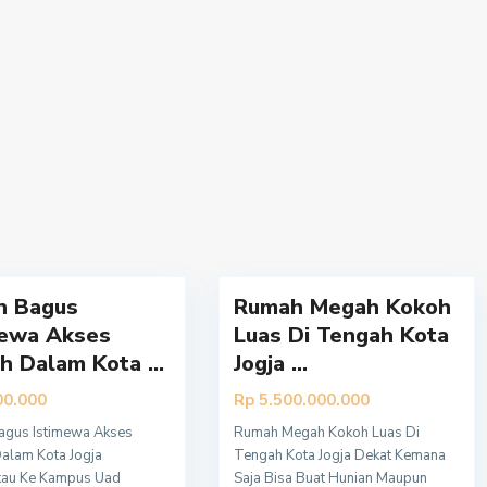
Y
o
g
y
a
k
a
r
t
8
a
h Bagus
Rumah Megah Kokoh
mewa Akses
Luas Di Tengah Kota
 Dalam Kota ...
Jogja ...
00.000
Rp 5.500.000.000
agus Istimewa Akses
Rumah Megah Kokoh Luas Di
ak
Properti Terbaru
alam Kota Jogja
Tengah Kota Jogja Dekat Kemana
kau Ke Kampus Uad
Saja Bisa Buat Hunian Maupun