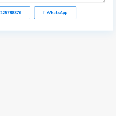
1225788876
WhatsApp