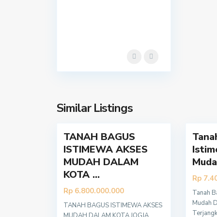
Y
Y
o
o
g
g
y
y
a
a
k
k
a
a
r
r
t
t
Similar Listings
7
a
5
a
TANAH BAGUS
Tana
ISTIMEWA AKSES
Isti
MUDAH DALAM
Mudah
KOTA ...
Rp 7.4
Rp 6.800.000.000
Tanah B
Tentang
Kont
Mudah D
TANAH BAGUS ISTIMEWA AKSES
Terjang
MUDAH DALAM KOTA JOGJA