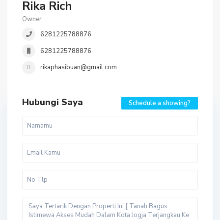
Rika Rich
Owner
6281225788876
6281225788876
rikaphasibuan@gmail.com
Hubungi Saya
Schedule a showing?