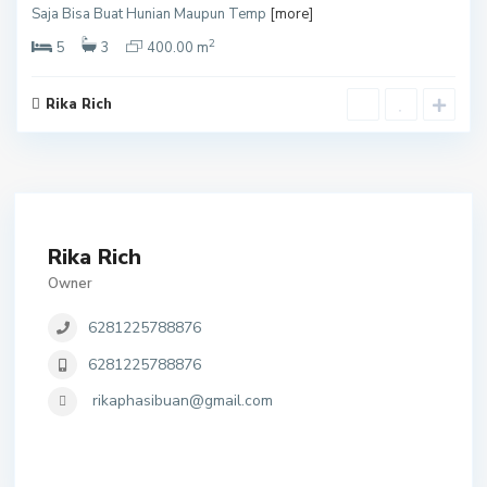
Saja Bisa Buat Hunian Maupun Temp
[more]
2
5
3
400.00 m
Rika Rich
Rika Rich
Owner
6281225788876
6281225788876
rikaphasibuan@gmail.com