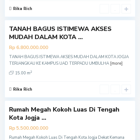
t
Rika Rich
a
TANAH BAGUS ISTIMEWA AKSES
Y
MUDAH DALAM KOTA ...
o
g
Rp 6.800.000.000
y
TANAH BAGUS ISTIMEWA AKSES MUDAH DALAM KOTA JOGJA
a
TERJANGKAU KE KAMPUS UAD TERPADU UMBULHA
[more]
k
2
a
15.00 m
r
t
Rika Rich
a
Rumah Megah Kokoh Luas Di Tengah
Kota Jogja ...
Rp 5.500.000.000
Rumah Megah Kokoh Luas Di Tengah Kota Jogja Dekat Kemana