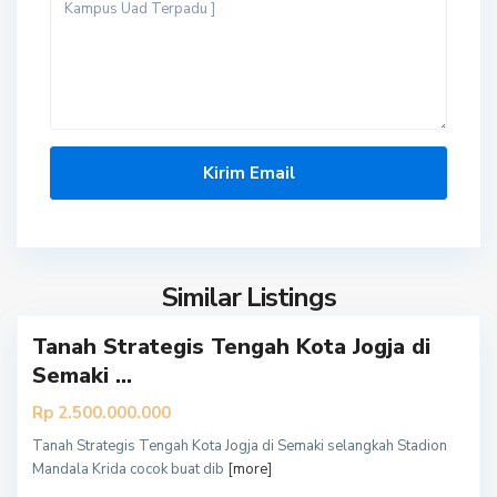
Y
o
g
y
a
k
a
r
t
Similar Listings
a
Y
Tanah Strategis Tengah Kota Jogja di
o
g
Semaki ...
y
Rp 2.500.000.000
a
k
Tanah Strategis Tengah Kota Jogja di Semaki selangkah Stadion
Mandala Krida cocok buat dib
[more]
a
r