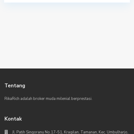
Tentang
RikaRich adalah broker muda milenial berprestasi.
Kontak
Jl. Patih Singoranu No.17-51, Kragilan, Tamanan, Kec. Umbulharjo,